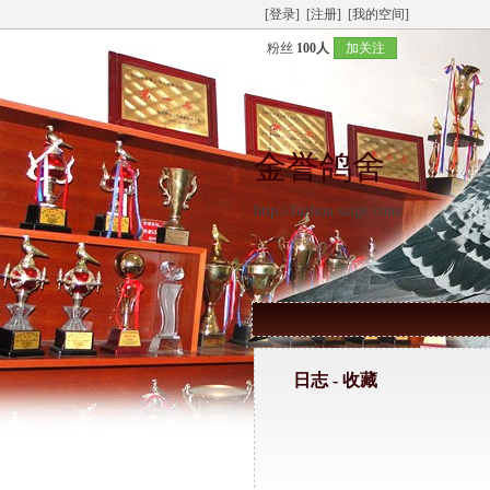
[登录]
[注册]
[我的空间]
粉丝
100人
加关注
金誉鸽舍
http://fuzhou.saige.com/
日志 -
收藏