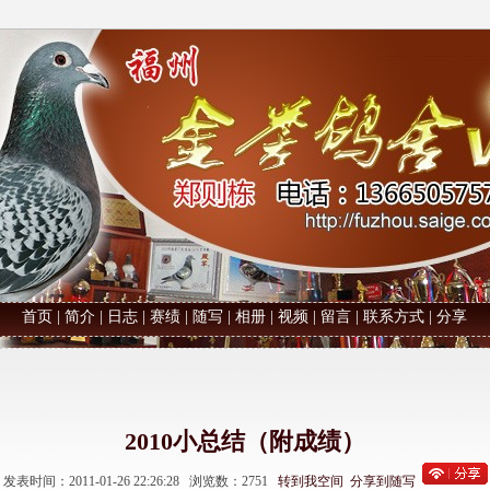
首页
|
简介
|
日志
|
赛绩
|
随写
|
相册
|
视频
|
留言
|
联系方式
|
分享
2010小总结（附成绩）
发表时间：2011-01-26 22:26:28 浏览数：2751
转到我空间
分享到随写