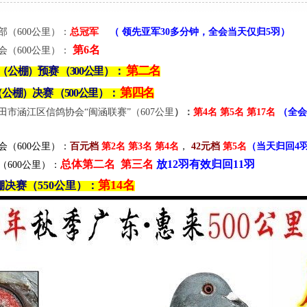
部（600公里）：
总冠军
（
领先亚军30多分钟，
全会当天仅归5羽）
第6名
会（600公里）：
第二名
公棚）预赛 （300公里
）：
第四名
公棚）决赛 （500公里
）：
田市涵江区信鸽协会“闽涵联赛”（607公里
）：
第4名 第5名 第17名
（全会
会（600公里）：
百元档
第2名 第3名 第4名
，
42元档
第5名
（当天归回4
总体第二名 第三名
放12羽有效归回11羽
（600公里）：
第14名
棚决赛（550公里
）：