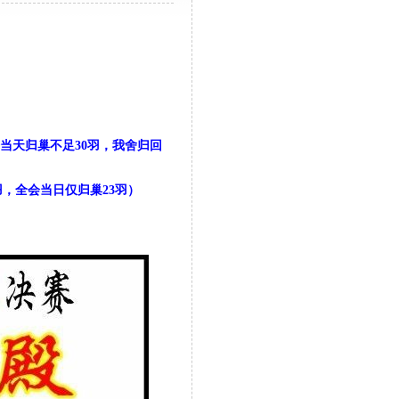
当天归巢不足30羽，我舍归回
羽，全会当日仅归巢23羽）