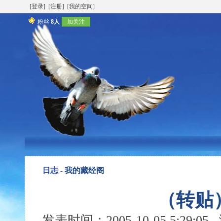
[登录]
[注册]
[我的空间]
粉丝
8人
加关注
日志 -
我的藏经阁
（转贴
发表时间：2005-10-05 5:29: