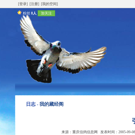
[登录]
[注册]
[我的空间]
粉丝
8人
加关注
日志 -
我的藏经阁
来源：重庆信鸽信息网 发表时间：2005-09-08 1