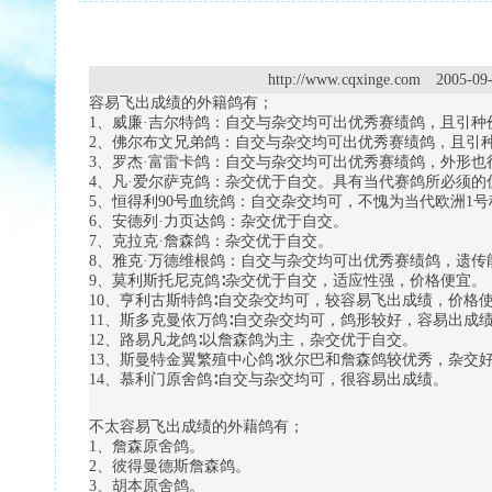
http://www.cqxinge.com
容易飞出成绩的外籍鸽有；
1、威廉·吉尔特鸽：自交与杂交均可出优秀赛绩鸽，且引种
2、佛尔布文兄弟鸽：自交与杂交均可出优秀赛绩鸽，且引
3、罗杰·富雷卡鸽：自交与杂交均可出优秀赛绩鸽，外形也
4、凡·爱尔萨克鸽：杂交优于自交。具有当代赛鸽所必须的
5、恒得利90号血统鸽：自交杂交均可，不愧为当代欧洲1
6、安德列·力页达鸽：杂交优于自交。
7、克拉克·詹森鸽：杂交优于自交。
8、雅克·万德维根鸽：自交与杂交均可出优秀赛绩鸽，遗传
9、莫利斯托尼克鸽∶杂交优于自交，适应性强，价格便宜。
10、亨利古斯特鸽∶自交杂交均可，较容易飞出成绩，价格
11、斯多克曼依万鸽∶自交杂交均可，鸽形较好，容易出成
12、路易凡龙鸽∶以詹森鸽为主，杂交优于自交。
13、斯曼特金翼繁殖中心鸽∶狄尔巴和詹森鸽较优秀，杂交
14、慕利门原舍鸽∶自交与杂交均可，很容易出成绩。
不太容易飞出成绩的外藉鸽有；
1、詹森原舍鸽。
2、彼得曼德斯詹森鸽。
3、胡本原舍鸽。