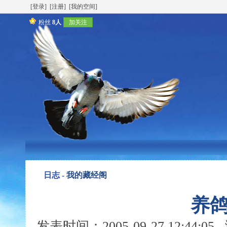
[登录]
[注册]
[我的空间]
粉丝
8人
加关注
日志 -
我的藏经阁
养
发表时间：2005-09-27 12:44: