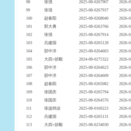
98
张强
2025-08-0267907
2026-0
99
张强
2025-08-0267937
2026-0
100
赵春阳
2025-08-0268040
2026-0
101
郭大勇
2025-08-0263766
2026-0
102
张强
2025-08-0267914
2026-0
103
吕建国
2025-08-0265128
2026-0
104
邵中洋
2025-08-0264603
2026-0
105
大四+邰毅
2024-08-0275322
2026-0
106
邵中洋
2025-08-0264623
2026-0
107
邵中洋
2025-08-0264609
2026-0
108
赵春阳
2025-08-0265082
2026-0
109
张国庆
2025-08-0265794
2026-0
110
张国庆
2025-08-0264576
2026-0
111
张波鸽业
2025-08-0169223
2026-0
112
吕建国
2025-08-0265131
2026-0
113
大四+邰毅
2025-08-0234030
2026-0