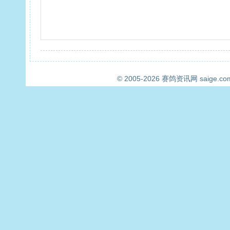
© 2005-2026
赛鸽资讯网
saige