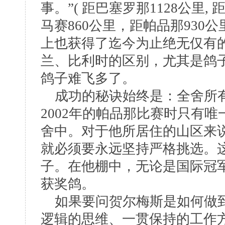
事。”( 距巴塞罗那1128公里, 
马赛860公里，距帕品那930
上也获得了迄今为止绝无仅有
兰、比利时的区别，尤其是鸽
鸽子难飞多了。
成功的秘诀始终是：全舍所有
2002年的帕品那比赛时只有
舍中。对于他所居住的山区来
就必须要永远坚持严格挑选。
子。在他棚中，无论是国际冠
获奖鸽。
如果要问贺尔梅斯是如何做到
逻辑的思维、一贯保持的工作