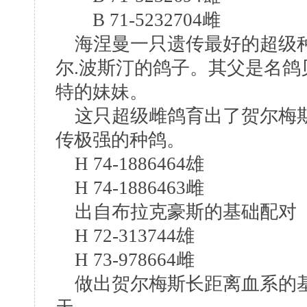
B 71-5232704雌
海涅曼一只遗传最好的超级种雌就是
尔.波斯汀的鸽子。其父是名
特的妹妹。
这只超级雌鸽育出了贺尔梅斯
传极强的种鸽。
H 74-1886464雄
H 74-1886463雌
出自布拉克豪斯的基础配对
H 72-313744雄
H 73-978664雌
做出贺尔梅斯长距离血系的基