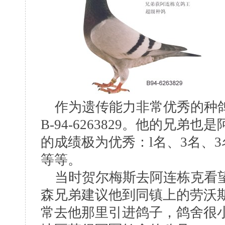
作为遗传能力非常优秀的种鸽
B-94-6263829。他的兄弟也
的成绩极为优秀：l名、3名、3名
等等。
当时贺尔梅斯去阿连栋克看望
森兄弟建议他到同镇上的劳沃
常去他那里引进鸽子，鸽舍很小