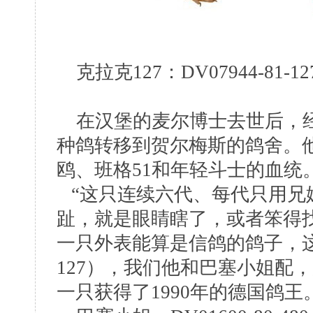
克拉克127：DV07944-81-12
在汉堡的麦尔博士去世后，经
种鸽转移到贺尔梅斯的鸽舍。
鸥、班格51和年轻斗士的血统
“这只连续六代、每代只用兄
趾，就是眼睛瞎了，或者笨得
一只外表能算是信鸽的鸽子，这只就
127），我们他和巴塞小姐配
一只获得了1990年的德国鸽王