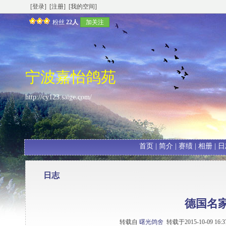
[登录]
[注册]
[我的空间]
粉丝
22人
加关注
宁波嘉怡鸽苑
http://cy123.saige.com/
首页
|
简介
|
赛绩
|
相册
|
日
日志
德国名
转载自
曙光鸽舍
转载于2015-10-09 16