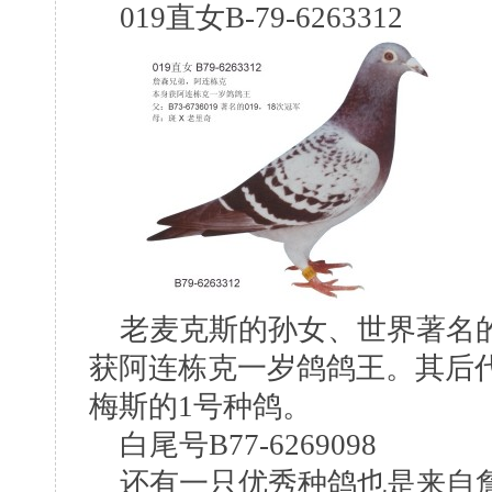
019直女B-79-6263312
老麦克斯的孙女、世界著名的019
获阿连栋克一岁鸽鸽王。其后代
梅斯的1号种鸽。
白尾号B77-6269098
还有一只优秀种鸽也是来自詹森