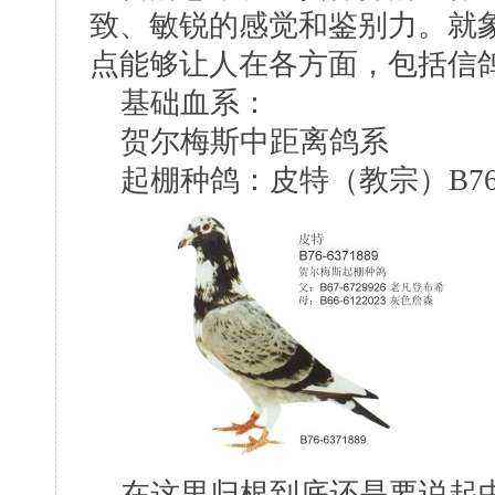
致、敏锐的感觉和鉴别力。就
点能够让人在各方面，包括信
基础血系：
贺尔梅斯中距离鸽系
起棚种鸽：皮特（教宗）B76-6
在这里归根到底还是要说起中