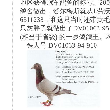
地区获得冠军鸽舍的称号。200
鸽舍做出，贺尔梅斯就从J.劳沃
6311238，和这只当时还带黄毛的
只灰胖子就做出了DV01063-95-
(相当于省级) 的一岁鸽鸽王。
铁人号 DV01063-94-910