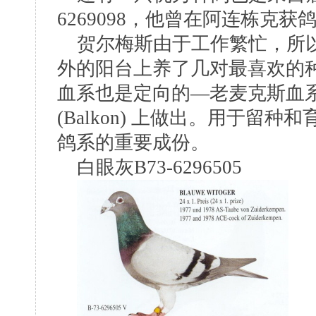
6269098，他曾在阿连栋克
贺尔梅斯由于工作繁忙，所以
外的阳台上养了几对最喜欢的
血系也是定向的—老麦克斯血
(Balkon) 上做出。用于
鸽系的重要成份。
白眼灰B73-6296505