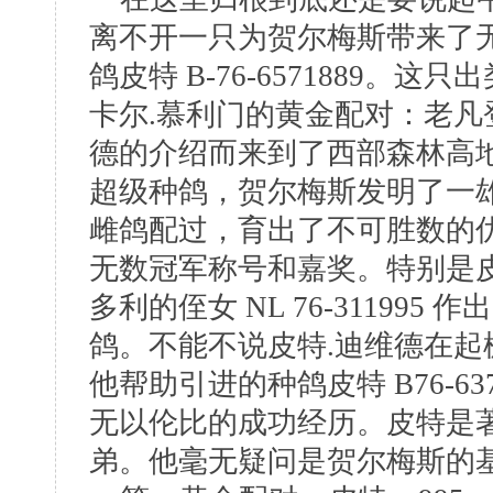
离不开一只为贺尔梅斯带来了
鸽皮特 B-76-6571889
卡尔.慕利门的黄金配对：老凡登
德的介绍而来到了西部森林高
超级种鸽，贺尔梅斯发明了一
雌鸽配过，育出了不可胜数的
无数冠军称号和嘉奖。特别是
多利的侄女 NL 76-31199
鸽。不能不说皮特.迪维德在
他帮助引进的种鸽皮特 B76-6371
无以伦比的成功经历。皮特是
弟。他毫无疑问是贺尔梅斯的