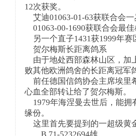
12次获奖。
艾迪01063-01-63获联合会
01063-00-1690获联合会
另一个直子1431获1999年
贺尔梅斯长距离鸽系
由于地处西部森林山区，加上
败其他欧洲鸽舍的长距离冠军
前任德国信鸽协会主席埃里希
心血全部转让给了贺尔梅斯。
1979年海涅曼去世后，能拥
缘份。
这里首先要提到的一超级黄
B 71-5232694雄