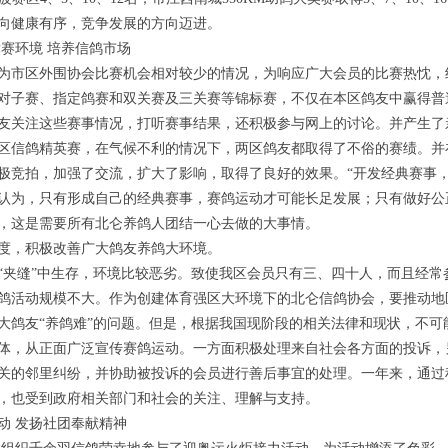
向健康有序，竞争发展的方向迈进。
赛环境 培养信鸽市场
为市区外围协会比赛机会相对较少的情况，为响应广大会员的比赛热忱，
对子赛、指定鸽赛和双关赛及三关赛等锦标赛，不仅在本区鸽友中赢得普
友关注这些赛事情况，打听赛事结果，还积极参与网上的讨论。并产生了
区信鸽精英赛，在气候不利的情况下，两区鸽友都取得了不俗的赛绩。并
极竞拍，加强了交流，扩大了影响，取得了良好的效果。“开发经典赛事，打
认为，只有形成自己的经典赛事，赛鸽运动才可能长足发展；只有做好公
，这是需要所有北仑养鸽人团结一心去做的大事情。
，积极改善广大鸽友养鸽大环境。
缝”中生存，环境比较恶劣。致使我区会员只有三、四十人，而且经常
鸽活动规模不大。作为创建体育强区大环境下的北仑信鸽协会，要推动地
大鸽友“养鸽难”的问题。但是，根据我国现阶段的相关法律和现状，不可
体，从正面广泛宣传赛鸽运动。一方面积极处理来自社会各方面的投诉，
关的邻里纠纷，并协助被投诉的会员进行善后事宜的处理。一年来，通过
，也受到政府相关部门和社会的关注、理解与支持。
 发扬社团奉献精神