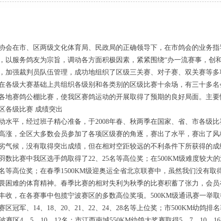
会在市、区两级文化体育局、民政局的正确领导下，在市鸽会的业务指
，以服务鸽友为宗旨，调动各方面积极因素，紧紧围绕“办一流赛事，创和
，加强裁判员队伍管理，成功地组织了区级三关赛、对子赛、双关赛等多
在各级大赛基础上共组织各级别和各类别的区级比赛十余场，有三十多名
各地赛鸽公棚比赛，使我区赛鸽运动的开展取得了预期的良好局面。主要
各级比赛 成绩突出
平，经过班子精心准备，于2008年春、秋两季在国家、省、市各级比
高涨，全区大多数会员参加了各项区级赛的角逐，赛出了水平，赛出了风
劣气候，没有取得突出成绩，但在相对空距较远的不利条件下所获得的成绩
大羽数比赛中我区选手鸽取得了22、25名等高位奖；在500KM级难度较
4、15名等高位奖；在春季1500KM级迎奥运全省北京联赛中，虽然我们没有
畏困难的体育精神。春季比赛的相对失利为秋季的比赛积蓄了张力，会员
收，在各赛事中包揽宁波赛区的多数高位奖项。500KM级通讯赛一举取得
军、14、18、20、21、22、24、28名等上位奖；市500KM幼鸽排名赛1
宁波赛区4、5、10、12名；市江西南城550KM幼鸽大奖赛取得5、7、10、