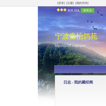
[登录]
[注册]
[我的空间]
粉丝
22人
加关注
宁波嘉怡鸽苑
http://cy123.saige.com/
日志 -
我的藏经阁