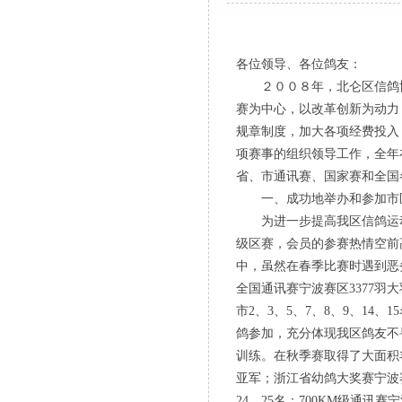
各位领导、各位鸽友：
２００８年，北仑区信鸽协
赛为中心，以改革创新为动力
规章制度，加大各项经费投入
项赛事的组织领导工作，全年
省、市通讯赛、国家赛和全国
一、成功地举办和参加市区
为进一步提高我区信鸽运动水
级区赛，会员的参赛热情空前
中，虽然在春季比赛时遇到恶
全国通讯赛宁波赛区3377羽
市2、3、5、7、8、9、1
鸽参加，充分体现我区鸽友不
训练。在秋季赛取得了大面积丰
亚军；浙江省幼鸽大奖赛宁波赛区冠
24、25名；700KM级通讯赛