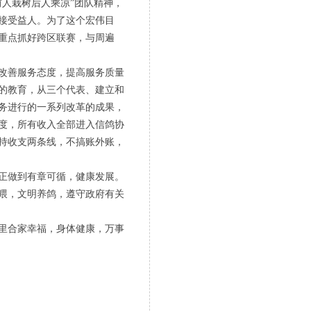
人栽树后人乘凉”团队精神，
接受益人。为了这个宏伟目
将重点抓好跨区联赛，与周遍
改善服务态度，提高服务质量
的教育，从三个代表、建立和
务进行的一系列改革的成果，
度，所有收入全部进入信鸽协
持收支两条线，不搞账外账，
正做到有章可循，健康发展。
喂，文明养鸽，遵守政府有关
里合家幸福，身体健康，万事