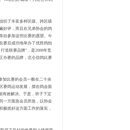
组织了丰富多样区级、跨区级
遍好评，而且在兄弟协会的鸽
亲自参加这些比赛的愿望。今
在赛后成功地举办了优胜鸽拍
造联赛品牌”，是2008年竞
正办赛的品牌，北仑信鸽比赛
参加比赛的会员一般在二十余
区赛鸽运动发展，摆在鸽会面
能有效解决。于是，班子下定
另一方面急会员所急，以协会
积极抓好这方面工作的落实，