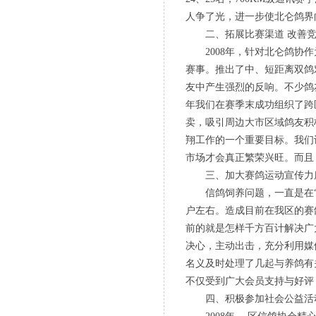
人争了光，进一步使北仑鸽界
二、拓展比赛渠道 改善竞
2008年，针对北仑鸽协作
赛事。推出了中、短距离双鸽
友中产生强烈的反响。不少鸽
年我们在赛季末成功组织了跨
卖，吸引周边大市区域鸽友积
翔工作的一个重要目标。我们
市场才会真正繁荣兴旺。而且
三、加大赛鸽运动宣传力度
信鸽饲养问题，一直是在“夹
户左右。造成目前在我区的赛
前的就是怎样千方百计解决广
决心，主动出击，充分利用媒
名义及时处理了几起与养鸽有
不仅受到广大会员支持与好评
四、积极参加社会公益活动