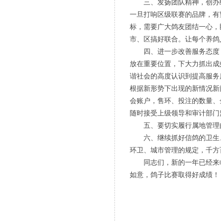
三、发扬团队精神，创办经典
一旦打响区级联赛的品牌，有
标，需要广大鸽友团结一心，
市、区搞好联合。让每个养鸽
四、进一步改善服务态度，提
放在重要位置，下大力抓出成
谐社会的高度认识到提高服务
根据新形势下出现的新情况新
会账户，售环、投注的数量、
随时接受上级领导和审计部门
五、要切实履行属地管理的
六、继续抓好信鸽的卫生、
环卫、城市管理的规定，千方
同志们，新的一年已经来临
如意，鸽子比赛取得好成绩！
宁波市
20