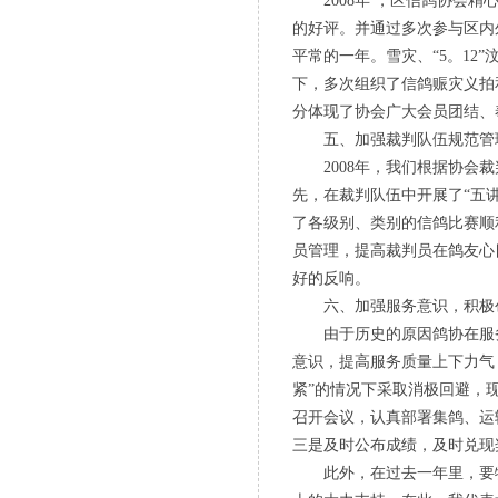
2008年 ，区信鸽协会精
的好评。并通过多次参与区内
平常的一年。雪灾、“5。1
下，多次组织了信鸽赈灾义拍
分体现了协会广大会员团结、
五、加强裁判队伍规范管理
2008年，我们根据协会裁
先，在裁判队伍中开展了“五
了各级别、类别的信鸽比赛顺
员管理，提高裁判员在鸽友心
好的反响。
六、加强服务意识，积极创
由于历史的原因鸽协在服务鸽
意识，提高服务质量上下力气
紧”的情况下采取消极回避，
召开会议，认真部署集鸽、运
三是及时公布成绩，及时兑现
此外，在过去一年里，要特