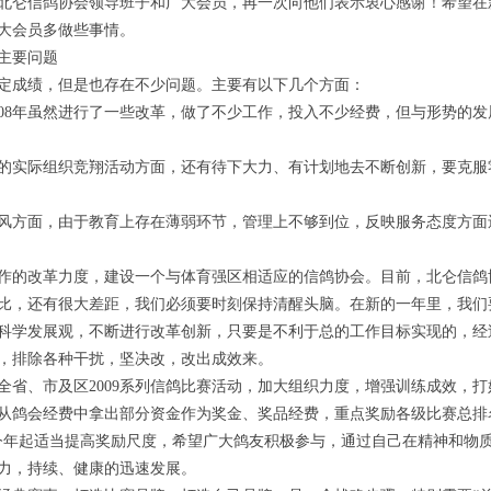
北仑信鸽协会领导班子和广大会员，再一次向他们表示衷心感谢！希望在
大会员多做些事情。
主要问题
定成绩，但是也存在不少问题。主要有以下几个方面：
8年虽然进行了一些改革，做了不少工作，投入不少经费，但与形势的发
实际组织竞翔活动方面，还有待下大力、有计划地去不断创新，要克服
方面，由于教育上存在薄弱环节，管理上不够到位，反映服务态度方面
的改革力度，建设一个与体育强区相适应的信鸽协会。目前，北仑信鸽
比，还有很大差距，我们必须要时刻保持清醒头脑。在新的一年里，我们
科学发展观，不断进行改革创新，只要是不利于总的工作目标实现的，经
，排除各种干扰，坚决改，改出成效来。
、市及区2009系列信鸽比赛活动，加大组织力度，增强训练成效，打
继续从鸽会经费中拿出部分资金作为奖金、奖品经费，重点奖励各级比赛总排
今年起适当提高奖励尺度，希望广大鸽友积极参与，通过自己在精神和物
力，持续、健康的迅速发展。