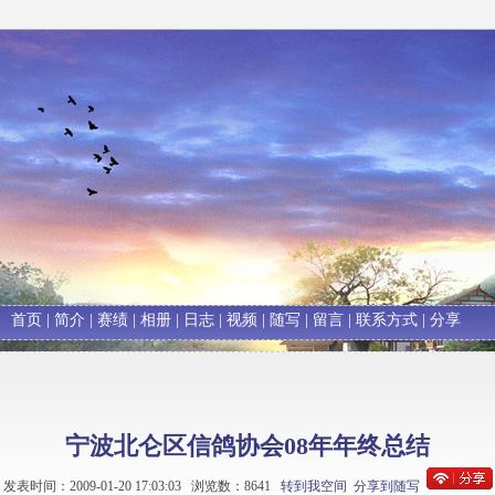
首页
|
简介
|
赛绩
|
相册
|
日志
|
视频
|
随写
|
留言
|
联系方式
|
分享
宁波北仑区信鸽协会08年年终总结
发表时间：2009-01-20 17:03:03 浏览数：8641
转到我空间
分享到随写