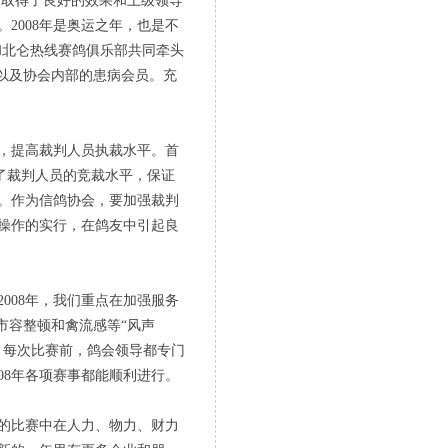
，取得了良好的效果和上级领导
2008年是奥运之年，也是不
和北仑热线赛鸽俱乐部共同牵头
以及协会内部的患病会员。充
，提高裁判人员执裁水平。首
了裁判人员的竞裁水平，保证
。作为信鸽协会，要加强裁判
操作的实行，在鸽友中引起良
08年，我们重点在加强服务
市容整顿和禽流感等“风声
。每次比赛前，鸽会领导都专门
08年各项赛事都能顺利进行。
的比赛中在人力、物力、财力