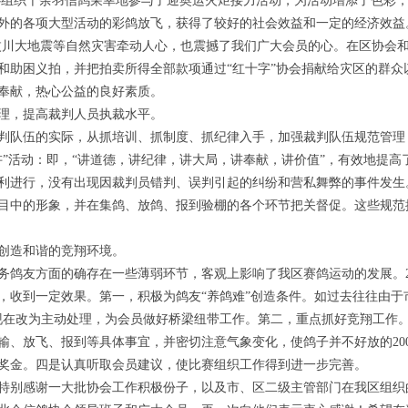
心组织千余羽信鸽荣幸地参与了迎奥运火炬接力活动，为活动增添了色彩
外的各项大型活动的彩鸽放飞，获得了较好的社会效益和一定的经济效益。
2”汶川大地震等自然灾害牵动人心，也震撼了我们广大会员的心。在区协会
和助困义拍，并把拍卖所得全部款项通过“红十字”协会捐献给灾区的群众
奉献，热心公益的良好素质。
，提高裁判人员执裁水平。
判队伍的实际，从抓培训、抓制度、抓纪律入手，加强裁判队伍规范管理
讲”活动：即，“讲道德，讲纪律，讲大局，讲奉献，讲价值”，有效地提高
利进行，没有出现因裁判员错判、误判引起的纠纷和营私舞弊的事件发生
目中的形象，并在集鸽、放鸽、报到验棚的各个环节把关督促。这些规范
造和谐的竞翔环境。
友方面的确存在一些薄弱环节，客观上影响了我区赛鸽运动的发展。20
，收到一定效果。第一，积极为鸽友“养鸽难”创造条件。如过去往往由于
现在改为主动处理，为会员做好桥梁纽带工作。第二，重点抓好竞翔工作
输、放飞、报到等具体事宜，并密切注意气象变化，使鸽子并不好放的20
奖金。四是认真听取会员建议，使比赛组织工作得到进一步完善。
别感谢一大批协会工作积极份子，以及市、区二级主管部门在我区组织