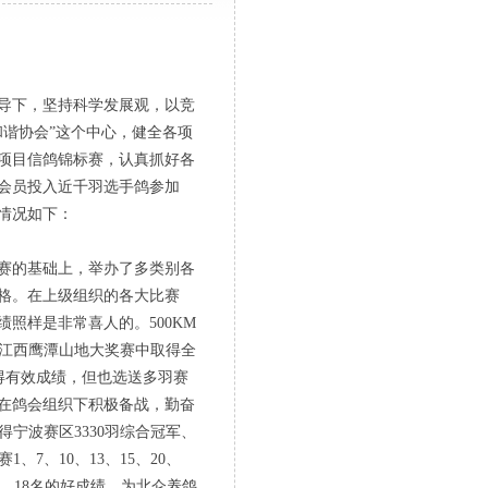
导下，坚持科学发展观，以竞
谐协会”这个中心，健全各项
项目信鸽锦标赛，认真抓好各
会员投入近千羽选手鸽参加
情况如下：
赛的基础上，举办了多类别各
格。在上级组织的各大比赛
照样是非常喜人的。500KM
大的江西鹰潭山地大奖赛中取得全
取得有效成绩，但也选送多羽赛
在鸽会组织下积极备战，勤奋
宁波赛区3330羽综合冠军、
、7、10、13、15、20、
16、18名的好成绩，为北仑养鸽