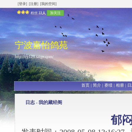
[登录]
[注册]
[我的空间]
粉丝
22人
加关注
宁波嘉怡鸽苑
http://cy123.saige.com/
首页
|
简介
|
赛绩
|
相册
|
日
日志 -
我的藏经阁
郁闷