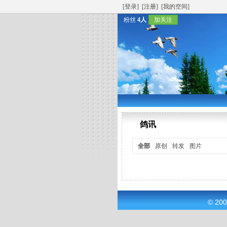
[登录]
[注册]
[我的空间]
粉丝
4人
加关注
鸽讯
全部
原创
转发
图片
© 20