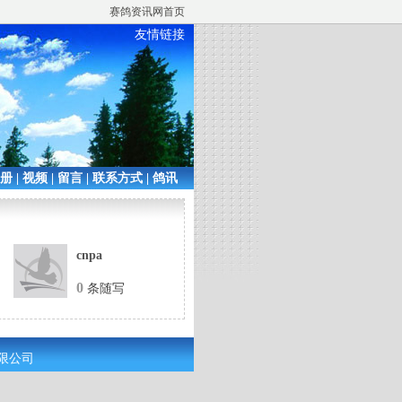
赛鸽资讯网首页
友情链接
相册
|
视频
|
留言
|
联系方式
|
鸽讯
cnpa
0
条随写
有限公司