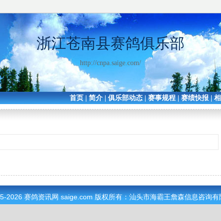
浙江苍南县赛鸽俱乐部
http://cnpa.saige.com/
首页
|
简介
|
俱乐部动态
|
赛事规程
|
赛绩快报
|
05-2026
赛鸽资讯网
saige.com 版权所有：汕头市海霸王詹森信息咨询