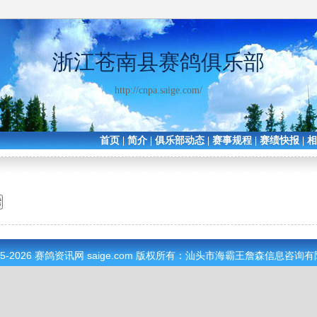
浙江苍南县赛鸽俱乐部
http://cnpa.saige.com/
首页
|
简介
|
俱乐部动态
|
赛事规程
|
赛绩快报
|
05-2026
赛鸽资讯网
saige.com 版权所有：汕头市海霸王詹森信息咨询