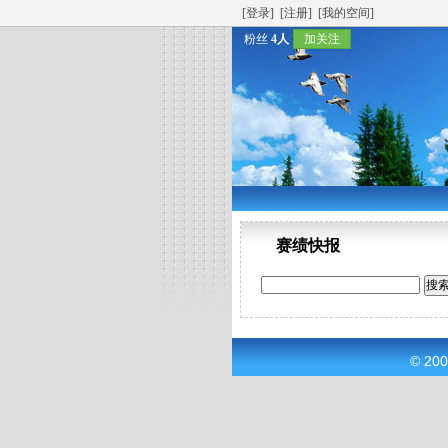
[登录]
[注册]
[我的空间]
粉丝
4人
加关注
赛绩快报
© 20