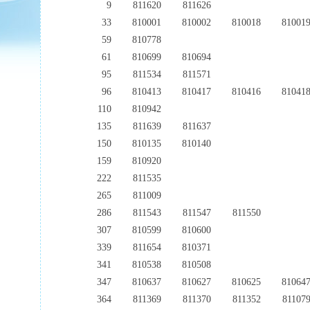
9
811620
811626
33
810001
810002
810018
81001
59
810778
61
810699
810694
95
811534
811571
96
810413
810417
810416
81041
110
810942
135
811639
811637
150
810135
810140
159
810920
222
811535
265
811009
286
811543
811547
811550
307
810599
810600
339
811654
810371
341
810538
810508
347
810637
810627
810625
81064
364
811369
811370
811352
81107