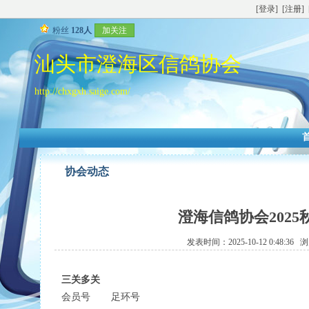
[登录]
[注册]
粉丝
128人
加关注
汕头市澄海区信鸽协会
http://chxgxh.saige.com/
协会动态
澄海信鸽协会202
发表时间：2025-10-12 0:48:36
三关多关
会员号
足环号