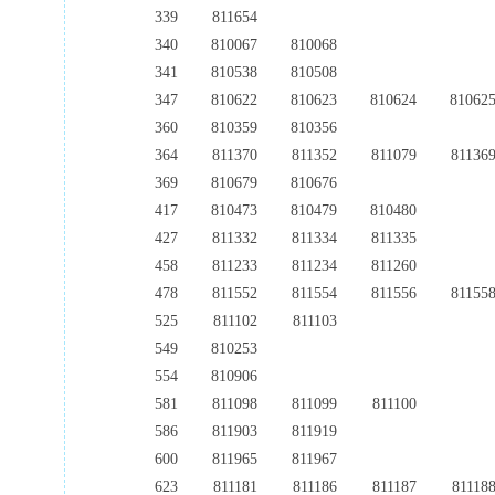
339
811654
340
810067
810068
341
810538
810508
347
810622
810623
810624
81062
360
810359
810356
364
811370
811352
811079
81136
369
810679
810676
417
810473
810479
810480
427
811332
811334
811335
458
811233
811234
811260
478
811552
811554
811556
81155
525
811102
811103
549
810253
554
810906
581
811098
811099
811100
586
811903
811919
600
811965
811967
623
811181
811186
811187
81118