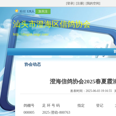
[登录]
[注册]
[我的空间]
粉丝
128人
加关注
汕头市澄海区信鸽协会
http://chxgxh.saige.com/
协会动态
澄海信鸽协会2025春夏
发表时间：2025-06-03 19:16:5
鸽棚号
足 环 号 码
指定
登记
000005
2025-澄幼-800763