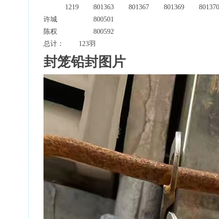
1219
801363
801367
801369
80137
许城
800501
陈权
800592
总计：
123羽
封笼铅封图片