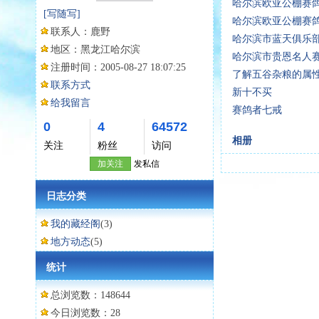
哈尔滨欧亚公棚赛鸽
[写随写]
哈尔滨欧亚公棚赛鸽
联系人：
鹿野
哈尔滨市蓝天俱乐部
地区：
黑龙江哈尔滨
哈尔滨市贵恩名人赛
注册时间：
2005-08-27 18:07:25
了解五谷杂粮的属
联系方式
新十不买
给我留言
赛鸽者七戒
0
4
64572
相册
关注
粉丝
访问
加关注
发私信
日志分类
我的藏经阁
(3)
地方动态
(5)
统计
总浏览数：148644
今日浏览数：28