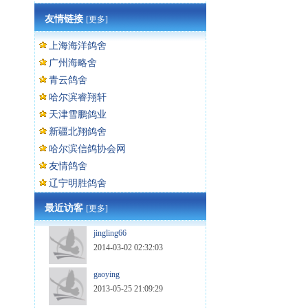
友情链接
[更多]
上海海洋鸽舍
广州海略舍
青云鸽舍
哈尔滨睿翔轩
天津雪鹏鸽业
新疆北翔鸽舍
哈尔滨信鸽协会网
友情鸽舍
辽宁明胜鸽舍
最近访客
[更多]
jingling66
2014-03-02 02:32:03
gaoying
2013-05-25 21:09:29