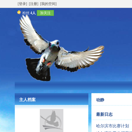
[登录]
[注册]
[我的空间]
粉丝
4人
加关注
主人档案
动静
最新日志
哈尔滨市比赛计划