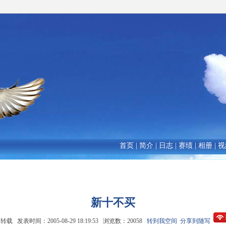
首页
|
简介
|
日志
|
赛绩
|
相册
|
视
新十不买
载 发表时间：2005-08-29 18:19:53 浏览数：20058
转到我空间
分享到随写