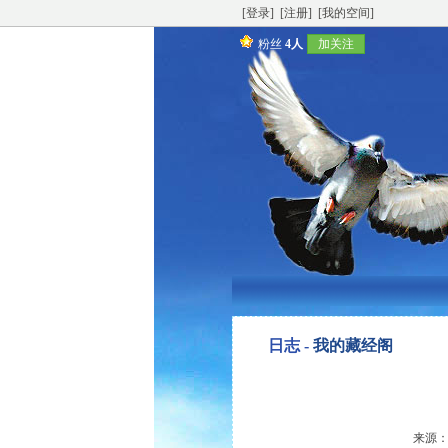
[登录]
[注册]
[我的空间]
粉丝
4人
加关注
日志 -
我的藏经阁
来源：转