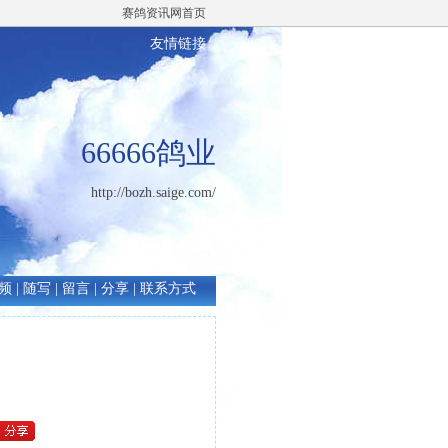
赛鸽资讯网首页
友情链接
66666鸽业
http://bozh.saige.com/
频
|
随写
|
留言
|
分享
|
联系方式