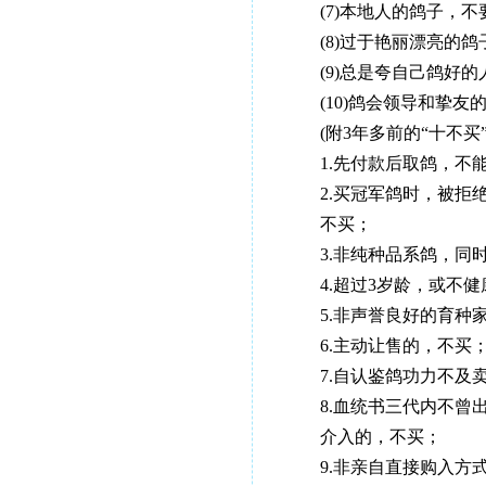
(7)本地人的鸽子，不
(8)过于艳丽漂亮的鸽
(9)总是夸自己鸽好的
(10)鸽会领导和挚友
(附3年多前的“十不买”
1.先付款后取鸽，不能
2.买冠军鸽时，被拒绝
不买；
3.非纯种品系鸽，同时
4.超过3岁龄，或不健
5.非声誉良好的育种家
6.主动让售的，不买
7.自认鉴鸽功力不及卖
8.血统书三代内不曾出
介入的，不买；
9.非亲自直接购入方式