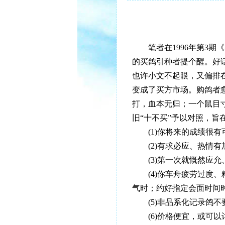
笔者在1996年第3期
的买鸽引种者提个醒。好
也许小文不起眼，又偏排
变成了买方市场。购鸽者
打，血本无归；一个鼠目
旧“十不买”予以对照，旨
(1)你将来的成绩很有
(2)有求必应、热情有
(3)第一次就慨然应允
(4)你车舟疲劳过度、
气时；约好指定会面时间
(5)非品系化记录鸽不
(6)价格便宜，或可以