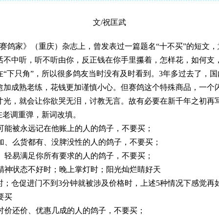
文/祝匡武
《赛鸽家》（重庆）杂志上，曾发表过一篇题名“十不买”的短文
话不中听，听不听由你，反正钱在你手里攥着，怎样花，如何支
在“下只角”，所以很多鸽友当时没有及时看到。3年多过去了，
愈加成熟老练，花钱更加谨慎小心。但赛鸽这个特殊商品，一个
寸光，就会让你欲哭无泪，讨教无言。故有必要在新千年之初再写
在老调重弹，新词改填。
可能被永远记在他账上的人的鸽子，不要买；
加、么货都有、没脾没性的人的鸽子，不要买；
、轻易满足你所有要求的人的鸽子，不要买；
精神状态不好时；晚上掌灯时；阳光灿烂睛好天
时；仓促进门不到3分钟就被涉及价格时，上述5种情况下感觉再
要买
讨价还价、优惠几成的人的鸽子，不要买；