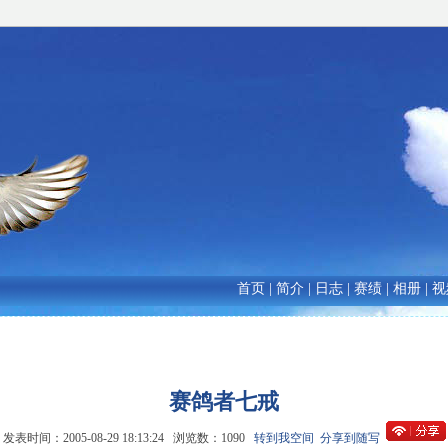
首页
|
简介
|
日志
|
赛绩
|
相册
|
视
赛鸽者七戒
发表时间：2005-08-29 18:13:24 浏览数：1090
转到我空间
分享到随写