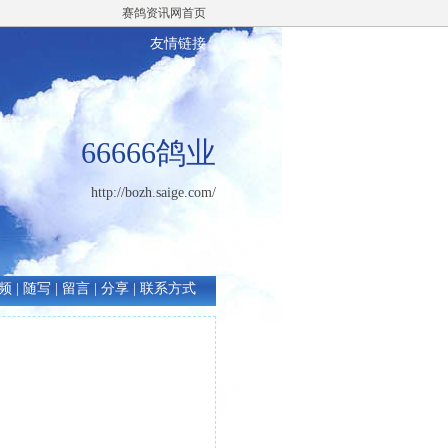
赛鸽资讯网首页
友情链接
66666鸽业
http://bozh.saige.com/
频
|
随写
|
留言
|
分享
|
联系方式