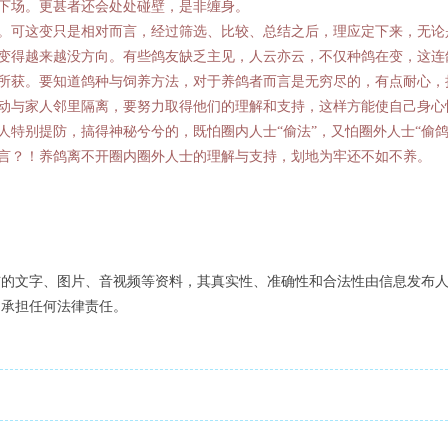
下场。更甚者还会处处碰壁，是非缠身。
可这变只是相对而言，经过筛选、比较、总结之后，理应定下来，无论
变得越来越没方向。有些鸽友缺乏主见，人云亦云，不仅种鸽在变，这连
所获。要知道鸽种与饲养方法，对于养鸽者而言是无穷尽的，有点耐心，
动与家人邻里隔离，要努力取得他们的理解和支持，这样方能使自己身心
人特别提防，搞得神秘兮兮的，既怕圈内人士“偷法”，又怕圈外人士“偷鸽
言？！养鸽离不开圈内圈外人士的理解与支持，划地为牢还不如不养。
布的文字、图片、音视频等资料，其真实性、准确性和合法性由信息发布
不承担任何法律责任。