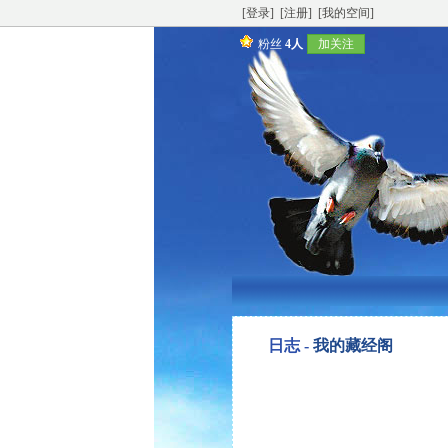
[登录]
[注册]
[我的空间]
粉丝
4人
加关注
日志 -
我的藏经阁