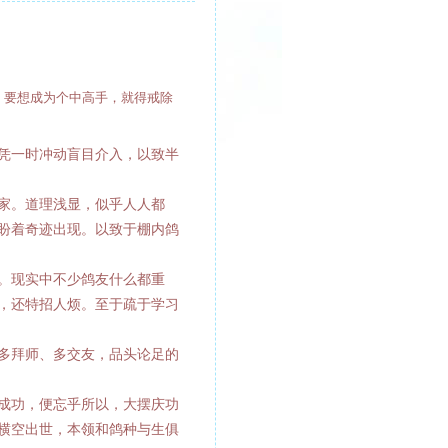
。要想成为个中高手，就得戒除
凭一时冲动盲目介入，以致半
家。道理浅显，似乎人人都
盼着奇迹出现。以致于棚内鸽
。现实中不少鸽友什么都重
，还特招人烦。至于疏于学习
多拜师、多交友，品头论足的
成功，便忘乎所以，大摆庆功
横空出世，本领和鸽种与生俱