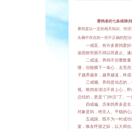
赛鸽者的七条戒律(转
赛鸽是以一定的相关知识、经济
头脑中存在的一些不正确的想法
一戒盲。有许多赛鸽爱好者
途因财所困不得以而废止。遂
二戒滥。养鸽不但重数量，
懂，但能横下一条心，去芜存
子越养越多，越养越滥，终成
三戒懒。养鸽是动态的，辛
视。唯鸽舍清洁不肯上心，即
总结的，更是“门外汉”了。
四戒偏。历来鸽界多是非。
对象是鸽，绝非人。平稳的心
五戒躁。既不为一时成功而
宴，唤友呼朋之际，以大师自