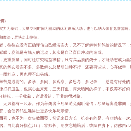
摘)
实力为基础，大量空闲时间为辅助的休闲娱乐活动，也可以纳入体育竞赛范畴
。
和做法，尽快走上捷径
，往往在没有正确评估自己经济实力，又不了解鸽种和鸽价的情况下，
感叹，赛鸽是有钱人的运动，其实是自己盲目冲动的造成。
更重质量，同时还讲究精益求精，只有高品质的鸽子，才能助您成为赢
真的鸽友着实不多。多数鸽友总是明知种不行，还要再试试，心存侥幸，
一团乱麻，再也理不出头绪。
苦是必需的。多学、多问、多观察、多思考、多记录……总是有好处的
使打扫卫生，也属心血来潮，三天打鱼，两天晒网的样子，不仅养不好鸽
一分耕耘，一分收获，这话没错，于养鸽很对路。
无风都有三尺浪。作为养鸽者应尽量避免偏听偏信，尽量远离是非圈，
态，会使养鸽生涯添进更多快乐与亲情。
喜，也不为一次失败而萎，切记来日方长，机会有的是。有些鸽友一次
居。自此喜好指点江山，将师长、朋友忘地脑后，或踩在脚下，仿佛自己