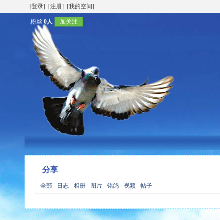
[登录]
[注册]
[我的空间]
粉丝
0人
加关注
分享
全部
日志
相册
图片
铭鸽
视频
帖子