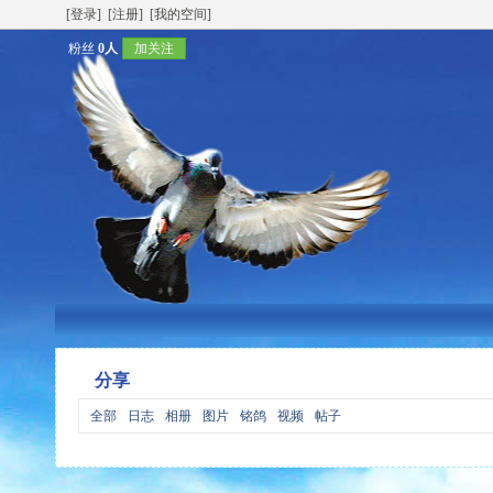
[登录]
[注册]
[我的空间]
粉丝
0人
加关注
分享
全部
日志
相册
图片
铭鸽
视频
帖子