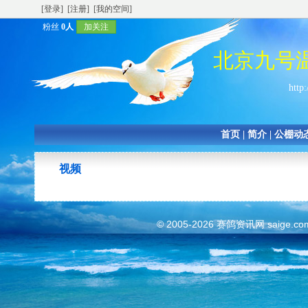
[登录]
[注册]
[我的空间]
粉丝
0人
加关注
北京九号
http:
首页
|
简介
|
公棚动
视频
© 2005-2026
赛鸽资讯网
saige