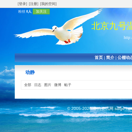
[登录]
[注册]
[我的空间]
粉丝
0人
加关注
北京九号
http:
首页
|
简介
|
公棚动
动静
全部
日志
图片
微博
帖子
© 2005-2026
赛鸽资讯网
saige