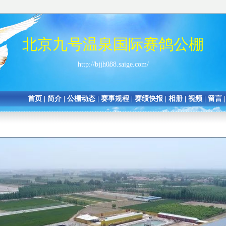
北京九号温泉国际赛鸽公棚
http://bjjh088.saige.com/
首页
|
简介
|
公棚动态
|
赛事规程
|
赛绩快报
|
相册
|
视频
|
留言