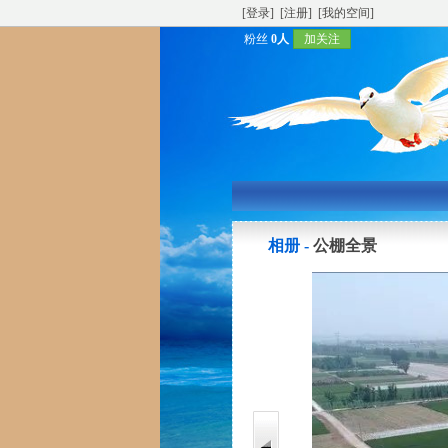
[登录]
[注册]
[我的空间]
粉丝
0人
加关注
相册 -
公棚全景