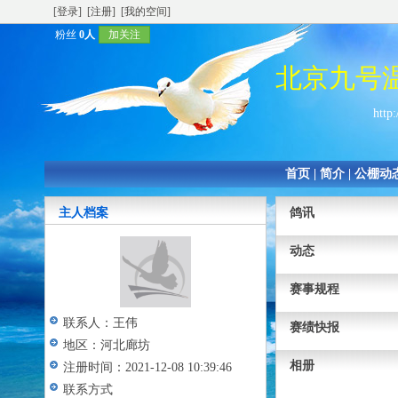
[登录]
[注册]
[我的空间]
粉丝
0人
加关注
北京九号
http:
首页
|
简介
|
公棚动
主人档案
鸽讯
动态
赛事规程
联系人：
王伟
赛绩快报
地区：
河北廊坊
相册
注册时间：
2021-12-08 10:39:46
联系方式