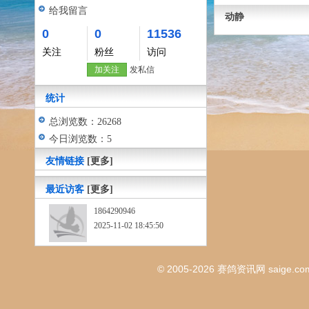
给我留言
动静
0
0
11536
关注
粉丝
访问
加关注
发私信
统计
总浏览数：26268
今日浏览数：5
友情链接
[更多]
最近访客
[更多]
1864290946
2025-11-02 18:45:50
© 2005-2026
赛鸽资讯网
saige