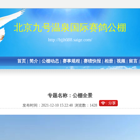
北京九号温泉国际赛鸽公棚
http://bjjh088.saige.com/
首页
|
简介
|
公棚动态
|
赛事规程
|
赛绩快报
|
相册
|
视频
|
留言
专题名称：公棚全景
发布时间：2021-12-10 15:22:48 浏览数：1428