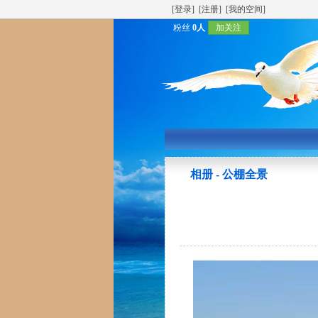
[登录]
[注册]
[我的空间]
粉丝
0人
加关注
相册 - 公棚全景