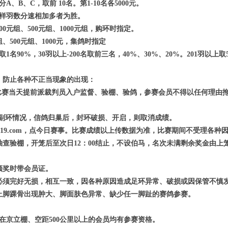
A、B、C，取前 10名。第1-10名各5000元。
同样羽数分速相加多者为胜。
00元组、500元组、1000元组，购环时指定。
组、500元组、1000元，集鸽时指定
1名90%，30羽以上-200名取前三名，40%、30%、20%。201羽以上取
，防止各种不正当现象的出现：
是比赛当天提前派裁判员入户监督、验棚、验鸽，参赛会员不得以任何理由
正、副环情况，信鸽归巢后，封环破损、开启，则取消成绩。
w.029019.com，点今日赛事。比赛成绩以上传数据为准，比赛期间不受理各
抽查验棚，开笼后至次日12：00结止，不设伯马，名次未满剩余奖金由
领奖时带会员证。
必须完好无损，相互一致，因各种原因造成足环异常、破损或因保管不慎
止脚踝骨出现肿大、脚面肤色异常、缺少任一脚趾的赛鸽参赛。
在京立棚、空距500公里以上的会员均有参赛资格。