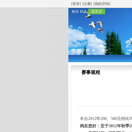
[登录]
[注册]
[我的空间]
粉丝
15人
加关注
赛事规程
丰台2012年200、500元特
鸽友您好：定于2012年秋