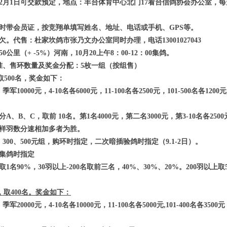
月1日可交款预定，地点：丰台体育中心北门17看台信鸽协会办公室，每天早
。
时带会员证，按竞翔单填写姓名、地址、电话或手机、GPS等。
。代售：杜家坎鸽市张乃文办公室同时办理，电话13001027043
里（+ -5%）河南，10月20上午8：00-12：00集鸽。
标准、售环数量及奖金分配：5枚一组（按组售）
，取500名，奖金如下：
季军10000元，4-10名各6000元，11-100名各2500元，101-500名各1
、B、C，取前 10名。第1名4000元，第二名3000元，第3-10名各250
同样羽数分速相加多者为胜。
300、500元组，购环时指定，二次暗插验鸽时指定（9.1-2日）。
组。集鸽时指定
1名90%，30羽以上-200名取前三名，40%、30%、20%。200羽以上取
枚，取400名。奖金如下：
季军20000元，4-10名各10000元，11-100名各5000元,101-400名各3