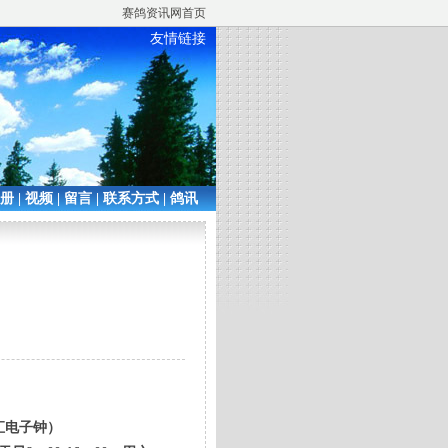
赛鸽资讯网首页
友情链接
相册
|
视频
|
留言
|
联系方式
|
鸽讯
汇电子钟）