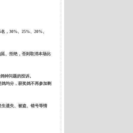
5名，30%、25%、20%、
拖延、拒绝，否则取消本场比
种因鸽钟问题的投诉。
上笼鸽均分，获奖鸽不再参加剩
发生遗失、被盗、错号等情