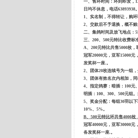
一、售环时间：环到即发，12
日均不休息，电话63893938
1、实名制，不得转让，购环
2、交款后不予退换，概不赊欠
二、集鸽时间及放飞地点：550公
三、200、500元特比收费
A、200元特比共售5000枚
冠军20000元，亚军15000元，
发奖杯一座.。
2、团体20枚连续号为一组，分A
3、团体有效名次内相加，
4、指定鸽赛：暗插：100元、
明插：100、300、500元
5、奖金分配：每组30羽以下取
10%、5%。
B、500元特比环共售4000
冠军40000元，亚军30000元，
各发奖杯一座.。