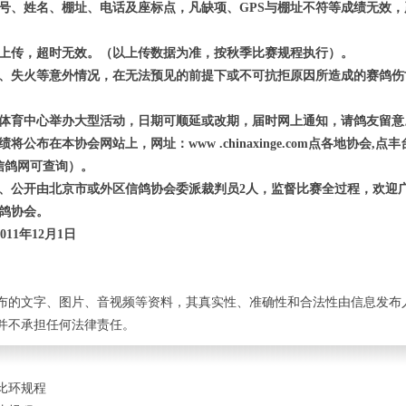
证号、姓名、棚址、电话及座标点，凡缺项、GPS与棚址不符等成绩无效
钟上传，超时无效。（以上传数据为准，按秋季比赛规程执行）。
祸、失火等意外情况，在无法预见的前提下或不可抗拒原因所造成的赛鸽伤
或体育中心举办大型活动，日期可顺延或改期，届时网上通知，请鸽友留意
公布在本协会网站上，网址：www .chinaxinge.com点各地协会,
信鸽网可查询）。
证、公开由北京市或外区信鸽协会委派裁判员2人，监督比赛全过程，欢迎
鸽协会。
年12月1日
布的文字、图片、音视频等资料，其真实性、准确性和合法性由信息发布
并不承担任何法律责任。
特比环规程