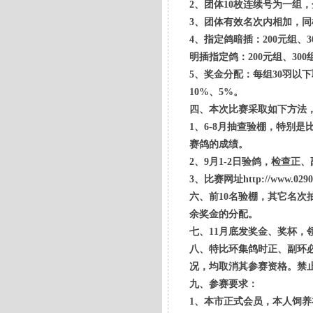
2、团体10枚连续号为一组，分
3、团体有效名次内相加，
4、指定鸽暗插：200元组、3
明插指定鸽：200元组、300
5、奖金分配：每组30羽以下取
10%、5%。
四、本次比赛采取如下方法
1、6-8月抽查验棚，特别
赛鸽的成绩。
2、9月1-2日验鸽，检查
3、比赛网址http://ww
六、前10名验棚，其它名次
余奖金的分配。
七、11月底发奖金、奖杯，
八、特比环集鸽时正、副环
况，均取消其参赛资格。禁
九、参赛要求：
1、本市正式会员，本人饲养