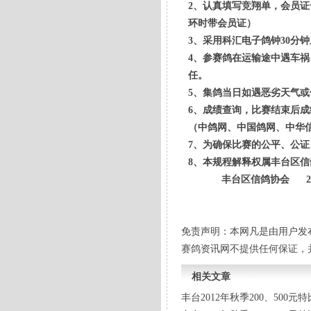
2、认真填写竞翔单，会员
环时带会员证）
3、采用科汇电子鸽钟30分
4、参赛鸽在运输途中遇车
任。
5、集鸽当日如遇恶劣天气
6、成绩查询，比赛结束后成绩将
（中鸽网、中国鸽网、中华
7、为确保比赛的公平、公
8、本规程解释权属丰台区信
丰台区信鸽协会 2011
免责声明：本网凡是由用户发
赛鸽资讯网不提供任何保证，
相关文章
丰台2012年秋季200、500元