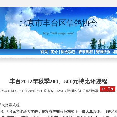
北京市丰台区信鸽协会
http://bift.saige.com/
首页
|
简介
|
协会动态
|
赛事规程
|
赛绩快报
|
丰台2012年秋季200、500元特比环规程
发表时间：2011-11-30 6:27:44 浏览数：4243
转到我空间
分享到随写
比环大奖赛规程
季200、500元特比环大奖赛，现将有关规程公布如下，请认真阅读。（限科