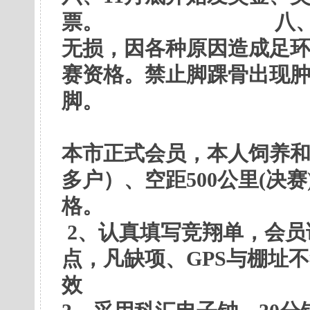
票。 八、特比环
无损，因各种原因造成足
赛资格。禁止脚踝骨出现
脚。
本市正式会员，本人饲养
多户）、空距500公里(决
2、认真填写竞翔单，会员
点，凡缺项、GPS与棚址
效