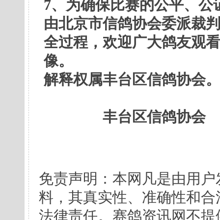
7
、为确保比赛的公平、公
由北京市信鸽协会委派裁判
全过程，欢迎广大鸽友观
像。 
解释权属丰台区信鸽协会
丰台区信鸽协会 
免责声明：本网凡是由用户
料，其真实性、准确性和合
法律责任。赛鸽资讯网不提