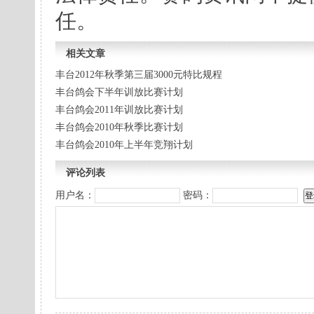
任。
相关文章
丰台2012年秋季第三届3000元特比规程
丰台鸽会下半年训放比赛计划
丰台鸽会2011年训放比赛计划
丰台鸽会2010年秋季比赛计划
丰台鸽会2010年上半年竞翔计划
评论列表
用户名：
密码：