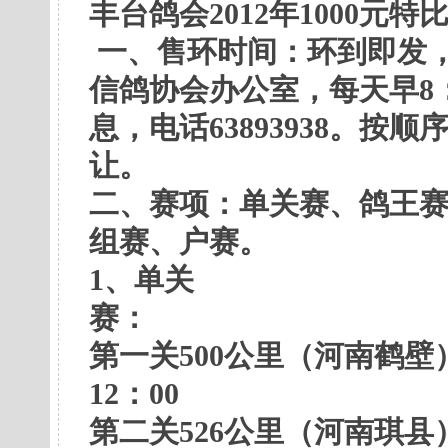
丰台鸽会2012年1000元
一、售环时间：环到即发，
信鸽协会办公室，每天早8：
息，电话63893938。按
让
二、赛项：单关赛、鸽王
组赛、户赛。
1
、单关
第一关500公里（河南鹤壁）
12：00
第二关526公里（河南琪县）