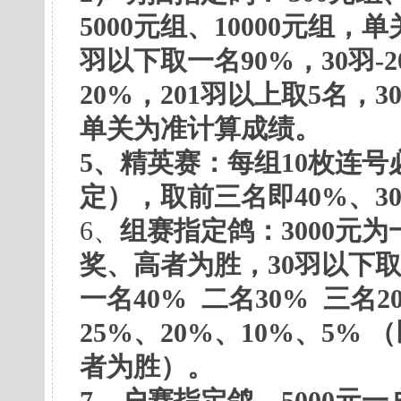
5000元组、10000元组
羽以下取一名90%，30羽-
20%，201羽以上取5名，3
单关为准计算成绩。
5
、精英赛：每组10枚连号
定），取前三名即40%、3
6、
组赛指定鸽：3000元
奖、高者为胜，30羽以下取一
一名40% 二名30% 三名
25%、20%、10%、5
者为胜）。
7
、户赛指定鸽，5000元