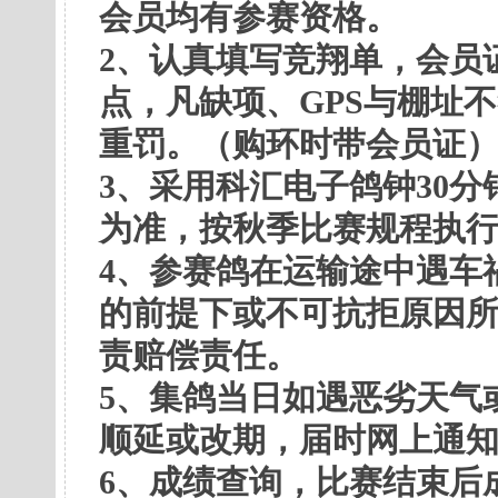
会员均有参赛资格。
2、认真填写竞翔单，会员
点，凡缺项、GPS与棚址
重罚。（购环时带会员证
3、采用科汇电子鸽钟30
为准，按秋季比赛规程执
4、参赛鸽在运输途中遇车
的前提下或不可抗拒原因
责赔偿责任。
5、集鸽当日如遇恶劣天气
顺延或改期，届时网上通
6、成绩查询，比赛结束后