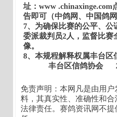
址：www .chinaxing
告即可（中鸽网、中国鸽
7、为确保比赛的公平、公
委派裁判员2人，监督比赛
像。
8、本规程解释权属丰台区
丰台区信鸽协会 201
免责声明：本网凡是由用户
料，其真实性、准确性和合
法律责任。赛鸽资讯网不提