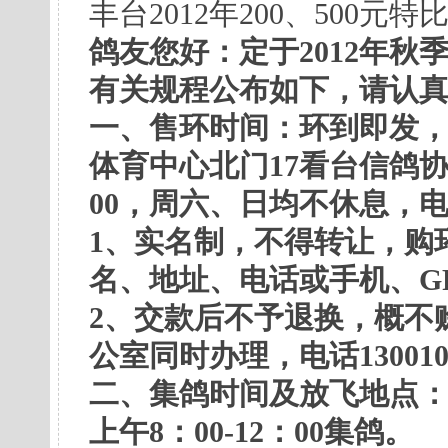
丰台2012年200、500元
鸽友您好：定于2012年秋季
有关规程公布如下，请认
一、售环时间：环到即发，
体育中心北门17看台信鸽协
00，周六、日均不休息，电话6
1、实名制，不得转让，购
名、地址、电话或手机、G
2、交款后不予退换，概不
公室同时办理，电话1300102
二、集鸽时间及放飞地点：55
上午8：00-12：00集鸽。