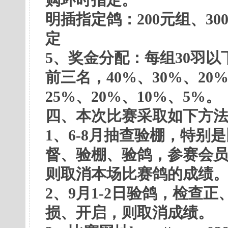
明插指定鸽：200元组、30
定
5、奖金分配：每组30羽以下
前三名，40%、30%、20
25%、20%、10%、5%。
四、本次比赛采取如下方
1、6-8月抽查验棚，特别
督、验棚、验鸽，参赛会
则取消本场比赛鸽的成绩
2、9月1-2日验鸽，检查
损、开启，则取消成绩。