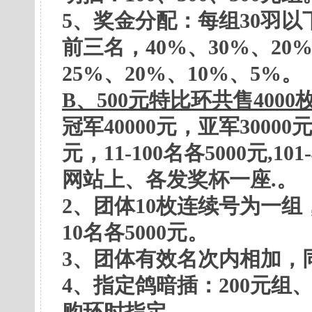
5、奖金分配：每组30羽以下
前三名，40%、30%、20
25%、20%、10%、5%。
B、500元特比环共售400
冠军40000元，亚军30000元
元，11-100名各5000元,1
网站上、各发奖杯一座.。
2、团体10枚连续号为一组，
10名各5000元。
3、团体有效名次内相加，
4、指定鸽暗插：200元组、3
购环时指定。