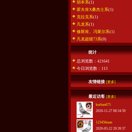
胡本系
(1)
霍夫肯X桑杰士系
(1)
克拉克系
(1)
凡龙系
(1)
修斯肯。冯莱尔系
(1)
凡龙超级73系
(0)
统计
总浏览数：421641
今日浏览数：113
友情链接
[更多]
最近访客
[更多]
kurban675
2020-11-27 08:34:59
123456man
2020-03-22 20:39:37