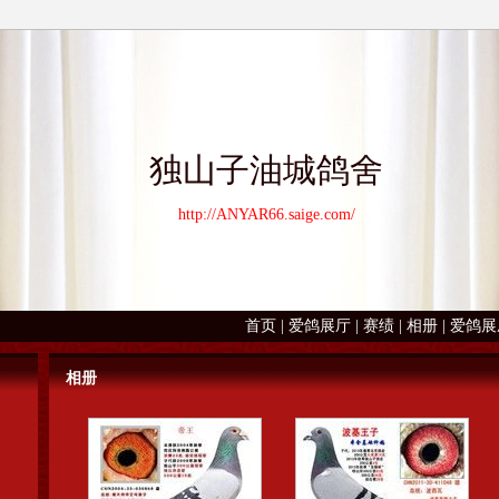
独山子油城鸽舍
http://ANYAR66.saige.com/
首页
|
爱鸽展厅
|
赛绩
|
相册
|
爱鸽展
相册