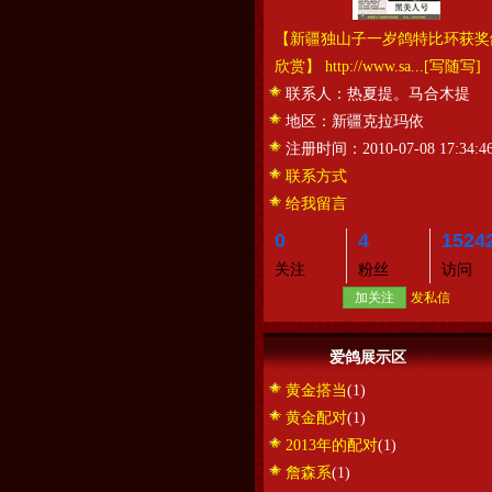
【新疆独山子一岁鸽特比环获奖
欣赏】 http://www.sa...
[写随写]
联系人：
热夏提。马合木提
地区：
新疆克拉玛依
注册时间：
2010-07-08 17:34:4
联系方式
给我留言
0
4
1524
关注
粉丝
访问
加关注
发私信
爱鸽展示区
黄金搭当
(1)
黄金配对
(1)
2013年的配对
(1)
詹森系
(1)