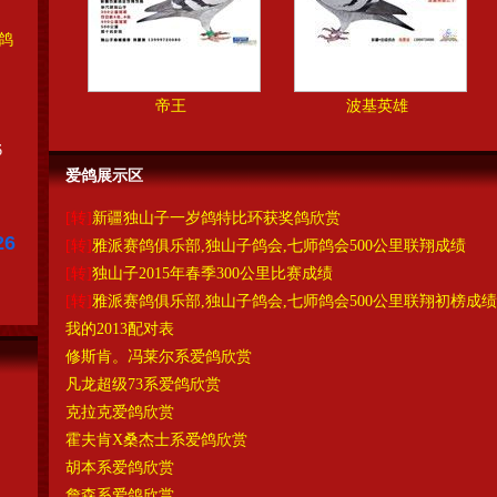
鸽
帝王
波基英雄
6
爱鸽展示区
[转]
新疆独山子一岁鸽特比环获奖鸽欣赏
26
[转]
雅派赛鸽俱乐部,独山子鸽会,七师鸽会500公里联翔成绩
[转]
独山子2015年春季300公里比赛成绩
[转]
雅派赛鸽俱乐部,独山子鸽会,七师鸽会500公里联翔初榜成绩
我的2013配对表
修斯肯。冯莱尔系爱鸽欣赏
凡龙超级73系爱鸽欣赏
克拉克爱鸽欣赏
霍夫肯X桑杰士系爱鸽欣赏
胡本系爱鸽欣赏
詹森系爱鸽欣赏