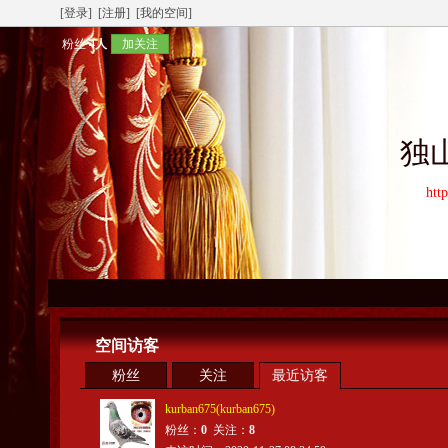
[登录]
[注册]
[我的空间]
粉丝
4人
加关注
独
htt
空间访客
粉丝
关注
最近访客
kurban675(kurban675)
粉丝：
0
关注：
8