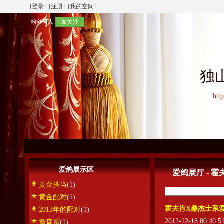
[登录]
[注册]
[我的空间]
粉丝
4人
加关注
独
htt
爱鸽展示区
爱鸽展厅 - 
黄金搭当
(1)
黄金配对
(1)
霍夫肯X桑杰士系
2013年的配对
(1)
2012-12-16 00:40:
詹森系
(1)