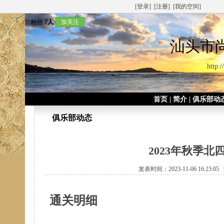
[登录]
[注册]
[我的空间]
粉丝
7人
加关注
汕头市
http:
首页
|
简介
|
俱乐部动
俱乐部动态
2023年秋季
发表时间：2023-11-06 16:23:
通关明细