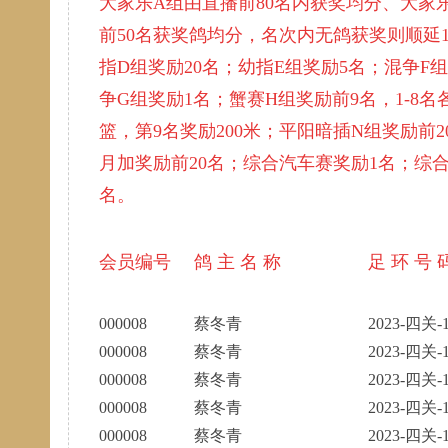
大家乐A组由直播前80名内获奖均分、大家
前50名获奖鸽均分，名次内无鸽获奖则顺延1
指D组奖励20名；幼指E组奖励5名；混争F
争G组奖励1名；
蟹赛H组奖励前9名，1-8
篮，第9名奖励200米；
平阳暗插N组奖励前2
月加奖励前20名；综合汽车赛奖励1名；综
名。
会员编号
鸽 主 名 称
足 环 号 
000008
蔡冬青
2023-四关-1
000008
蔡冬青
2023-四关-1
000008
蔡冬青
2023-四关-1
000008
蔡冬青
2023-四关-1
000008
蔡冬青
2023-四关-1