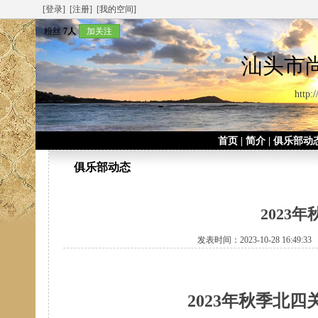
[登录]
[注册]
[我的空间]
粉丝
7人
加关注
汕头市
http:
首页
|
简介
|
俱乐部动
俱乐部动态
2023
发表时间：2023-10-28 16:49:
2023年秋季北