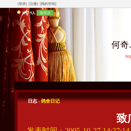
[登录]
[注册]
[我的空间]
粉丝
9人
加关注
何奇
htt
日志 -
鸽舍日记
致
发表时间：2005-10-27 14:27