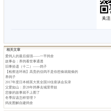
相关文章
爱鸽人的最后倔强——一平鸽舍
故事会：养鸽看世事通透
旧事拾遗（十二）——鸽子
【检察连环画】高贵的信鸽不是你想偷就能偷的
养鸽子
2017年度日本精英大奖全国10佳座谈会实录
父爱如山：弃28年鸽事去城里带娃
悲惨的故事就不上图了
冬季应该怎样管理？
鸽友图解自建鸽舍