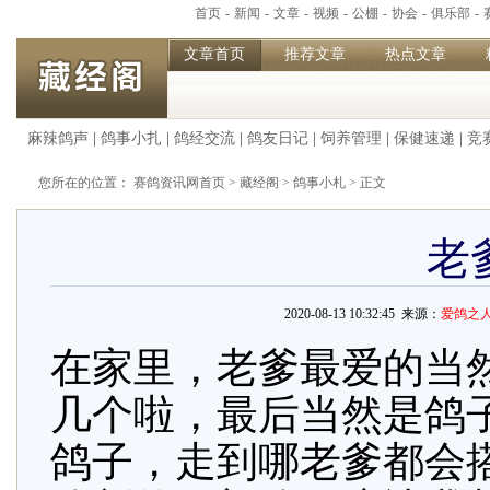
首页
-
新闻
-
文章
-
视频
-
公棚
-
协会
-
俱乐部
-
文章首页
推荐文章
热点文章
麻辣鸽声
|
鸽事小扎
|
鸽经交流
|
鸽友日记
|
饲养管理
|
保健速递
|
竞
您所在的位置：
赛鸽资讯网首页
>
藏经阁
>
鸽事小札
> 正文
老
2020-08-13 10:32:45 来源：
爱鸽之
在家里，老爹最爱的当
几个啦，最后当然是鸽
鸽子，走到哪老爹都会