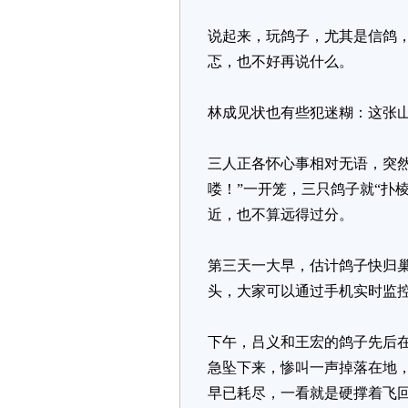
说起来，玩鸽子，尤其是信鸽，
忑，也不好再说什么。
林成见状也有些犯迷糊：这张
三人正各怀心事相对无语，突然
喽！”一开笼，三只鸽子就“扑
近，也不算远得过分。
第三天一大早，估计鸽子快归
头，大家可以通过手机实时监
下午，吕义和王宏的鸽子先后
急坠下来，惨叫一声掉落在地
早已耗尽，一看就是硬撑着飞