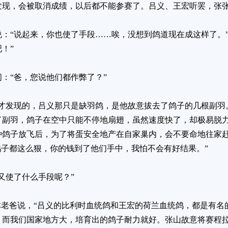
发现，会被取消成绩，以后都不能参赛了。吕义、王宏听罢，张
：“说起来，你也使了手段……唉，没想到鸽道现在成这样了。”
！”
：“爸，您说他们都作弊了？”
频才发现的，吕义那只是缺羽鸽，是他故意拔去了鸽子的几根副羽
了副羽，鸽子在空中只能不停地扇翅，虽然速度快了，却极易脱
种鸽子放飞后，为了将蛋安全地产在自家巢内，会不要命地往家
鸽子都这么狠，你的钱到了他们手中，我怕不会有好结果。”
又使了什么手段呢？”
林老爸说，“吕义的比利时血统鸽和王宏的荷兰血统鸽，都是有名
；而我们国家地方大，培育出的鸽子耐力就好。张山故意将赛程