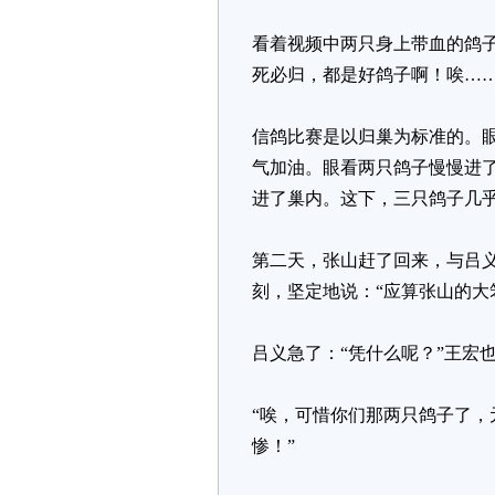
看着视频中两只身上带血的鸽
死必归，都是好鸽子啊！唉……
信鸽比赛是以归巢为标准的。
气加油。眼看两只鸽子慢慢进了
进了巢内。这下，三只鸽子几
第二天，张山赶了回来，与吕
刻，坚定地说：“应算张山的大
吕义急了：“凭什么呢？”王宏
“唉，可惜你们那两只鸽子了，
惨！”