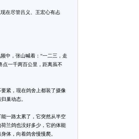
以现在尽管吕义、王宏心有忐
频中，张山喊着：“一二三，走
终点一千两百公里，距离虽不
不要紧，现在鸽舍上都装了摄像
着归巢动态。
可能一路太累了，它突然从半空
的荷兰鸽也没好多少，它的体能
着身体，向着鸽舍慢慢爬。