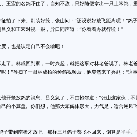
义、王宏的名鸽吓住了，自知不敌，只好随便拿出一只土笨鸽，
征拍了下来。刚装好笼，张山问：“还没说好放飞距离呢！”鸽
吕义和王宏对视一眼，异口同声道：“你看着办就行啦！”
大度，也是认定自己不会输吧！
车走了。林成回到家，一时兴起，就把这事对林老爸说了。林老爸
呢！”等扫了一眼林成拍的验鸽视频后，他突然来了兴趣：“这
没他开笼放鸽的消息。吕义急了，不由抱怨道：“张山这家伙，不
自己的小算盘。你们想，他那大笨鸽体形大，力气足，适合逆风
鸽子带到南极才放吧，那样三只鸽子都飞不回来，倒算是平手。