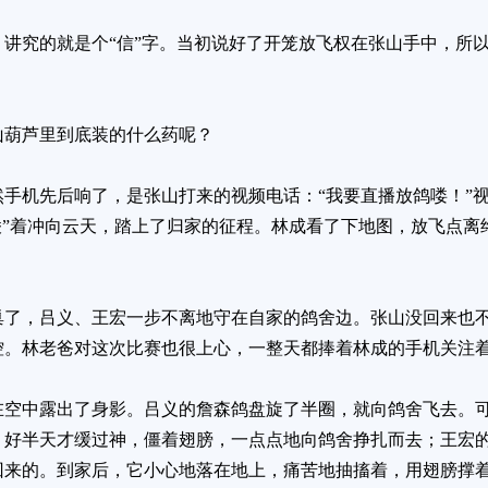
讲究的就是个“信”字。当初说好了开笼放飞权在张山手中，所
山葫芦里到底装的什么药呢？
手机先后响了，是张山打来的视频电话：“我要直播放鸽喽！”视
棱”着冲向云天，踏上了归家的征程。林成看了下地图，放飞点离
巢了，吕义、王宏一步不离地守在自家的鸽舍边。张山没回来也
控。林老爸对这次比赛也很上心，一整天都捧着林成的手机关注
在空中露出了身影。吕义的詹森鸽盘旋了半圈，就向鸽舍飞去。
，好半天才缓过神，僵着翅膀，一点点地向鸽舍挣扎而去；王宏
回来的。到家后，它小心地落在地上，痛苦地抽搐着，用翅膀撑