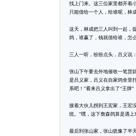
找上门来。这三位家里都开着
只能借给一个人，给谁呢，林
这天，林成把三人叫到一起，
鸽，谁赢了，钱就借给谁，怎么
三人一听，纷纷点头，吕义说：
张山下午要去外地催收一笔货
是吕义家，吕义在自家鸽舍里
系吧！”看来吕义拿出了“王牌
接着大伙儿拐到王宏家，王宏
统。”嘿，这下詹森鸽算是遇上
最后到张山家，张山犹豫了半