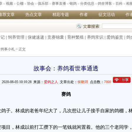
章
-
视频
-
公棚
-
协会
-
俱乐部
-
赛事直播
-
铭鸽
-
分类信息
-
鸽舍博客
-
百科
-
相
推荐文章
热点文章
精彩专题
作者
征文活动
作
日记
|
饲养管理
|
保健速递
|
竞赛锦囊
|
育种繁殖
|
养鸽常识
|
爱鸽鉴赏
|
鸽
>
鸽事小札
> 正文
故事会：养鸽看世事通透
2020-08-05 10:10:28 来源：
爱鸽之人
文章出处：
侯晓琪
点击数：
7000
赛鸽
欢鸽子。林成的老爸年纪大了，几次想让儿子接手自家的鸽棚，
资项目，林成以前打工攒下的一笔钱就闲置着。他的三个老同学