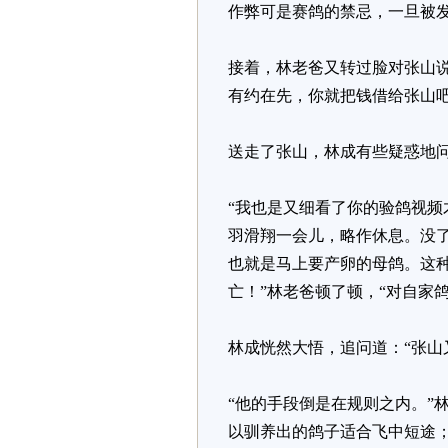
作弊可是赛鸽的禁忌，一旦被
接着，林老爸又转过脸对张山说
有约在先，你就把钱借给张山吧
送走了张山，林成有些疑惑地问
“我也是又细看了你的验鸽视
羽滑翔一会儿，略作休息。没
也就是马上要产卵的母鸽。这
亡！”林老爸顿了顿，“对自家
林成恍然大悟，追问道：“张山
“他的手段倒是在规则之内。”
以驯养出的鸽子适合飞中短途