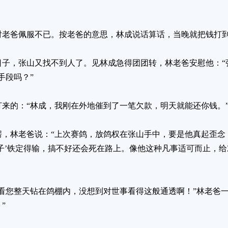
对老爸佩服不已。按老爸的意思，林成说话算话，当晚就把钱打
子，张山又找不到人了。见林成急得团团转，林老爸安慰他：“
手段吗？”
来的：“林成，我刚在外地催到了一笔欠款，明天就能还你钱。
愣，林老爸说：“上次赛鸽，放鸽权在张山手中，要是他真起歪念
子’铁定得输，搞不好还会死在路上。像他这种凡事适可而止，
看您整天钻在鸽棚内，没想到对世事看得这般通透啊！”林老爸一
”