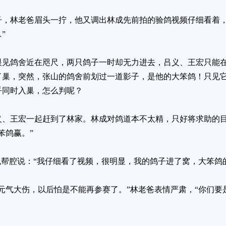
子，林老爸眉头一拧，他又调出林成先前拍的验鸽视频仔细看着，
”
眼见鸽舍近在咫尺，两只鸽子一时却无力进去，吕义、王宏只能
巢，突然，张山的鸽舍前划过一道影子，是他的大笨鸽！只见它
乎同时入巢，怎么判呢？
义、王宏一起赶到了林家。林成对鸽道本不太精，只好将求助的
笨鸽赢。”
也帮腔说：“我仔细看了视频，很明显，我的鸽子进了窝，大笨鸽
元气大伤，以后怕是不能再参赛了。”林老爸表情严肃，“你们要