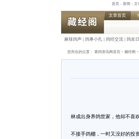
首页
-
新闻
-
文
文章首页
麻辣鸽声
|
鸽事小扎
|
鸽经交流
|
鸽友
您所在的位置：
赛鸽资讯网首页
>
藏经阁
林成出身养鸽世家，他却不喜
不接手鸽棚，一时又没好的投