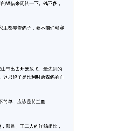
里的钱借来周转一下。钱不多，
家里都养着鸽子，要不咱们就赛
张山带出去开笼放飞。最先到的
，这只鸽子是比利时詹森鸽的血
不简单，应该是荷兰血
鸽，跟吕、王二人的洋鸽相比，