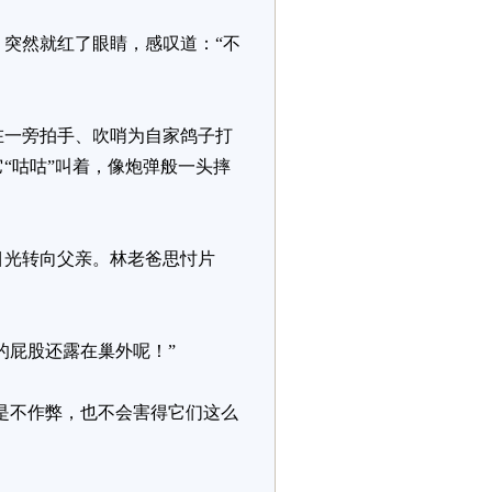
突然就红了眼睛，感叹道：“不
在一旁拍手、吹哨为自家鸽子打
“咕咕”叫着，像炮弹般一头摔
目光转向父亲。林老爸思忖片
的屁股还露在巢外呢！”
是不作弊，也不会害得它们这么