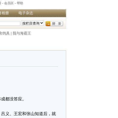
册
-
会员区
-
帮助
者相册
电子杂志
舍鸽具
|
我与海霸王
林成都没答应。
，吕义、王宏和张山知道后，就