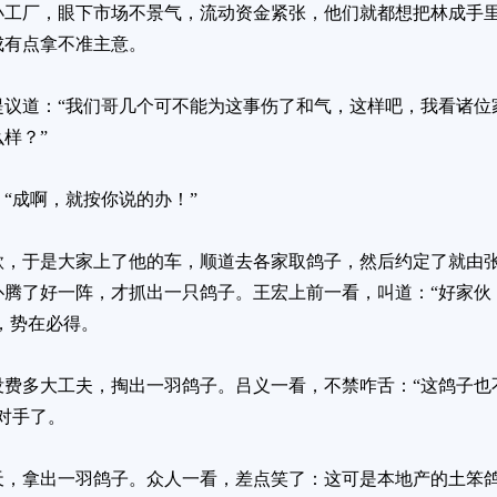
小工厂，眼下市场不景气，流动资金紧张，他们就都想把林成手
成有点拿不准主意。
提议道：“我们哥几个可不能为这事伤了和气，这样吧，我看诸位
样？”
“成啊，就按你说的办！”
款，于是大家上了他的车，顺道去各家取鸽子，然后约定了就由
扑腾了好一阵，才抓出一只鸽子。王宏上前一看，叫道：“好家伙
”，势在必得。
没费多大工夫，掏出一羽鸽子。吕义一看，不禁咋舌：“这鸽子也
对手了。
天，拿出一羽鸽子。众人一看，差点笑了：这可是本地产的土笨