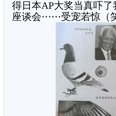
得日本AP大奖当真吓
座谈会⋯⋯受宠若惊（