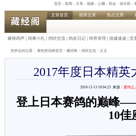
首页
-
新闻
-
文章
-
视频
-
公棚
-
协会
-
俱乐部
-
文章首页
推荐文章
热点文章
麻辣鸽声
|
鸽事小扎
|
鸽经交流
|
鸽友日记
|
饲养管理
|
保健速递
|
竞
您所在的位置：
赛鸽资讯网首页
>
藏经阁
>
鸽经交流
> 正文
2017年度日本精
2018-11-13 16:04:23 来源：
爱鸽之
登上日本赛鸽的巅峰——
10