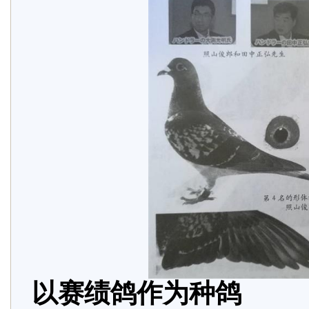
以赛绩鸽作为种鸽