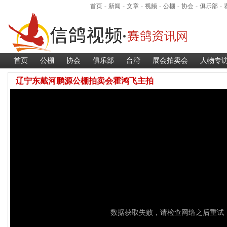
首页
-
新闻
-
文章
-
视频
-
公棚
-
协会
-
俱乐部
-
首页
公棚
协会
俱乐部
台湾
展会拍卖会
人物专
辽宁东戴河鹏源公棚拍卖会霍鸿飞主拍