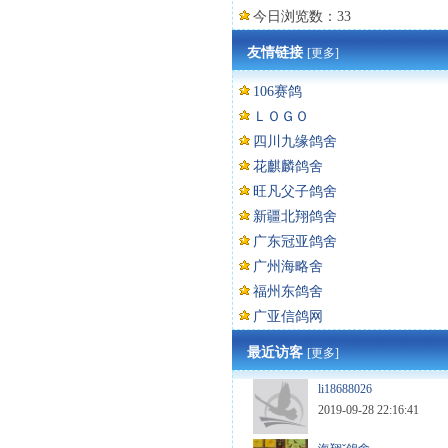
今日浏览数：33
友情链接
[更多]
106赛鸽
ＬＯＧＯ
四川九缘鸽舍
花麒麟鸽舍
旺凡父子鸽舍
新疆北翔鸽舍
广东冠亚鸽舍
广州海略舍
福州东鸽舍
广亚信鸽网
最近访客
[更多]
li18688026
2019-09-28 22:16:41