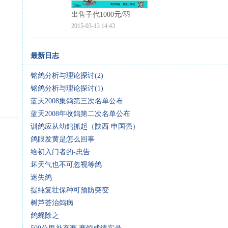
出售子代1000元/羽
2015-03-13 14:43
最新日志
铭鸽分析与理论探讨(2)
铭鸽分析与理论探讨(1)
蓝天2008集鸽第三次名单公布
蓝天2008年收鸽第二次名单公布
训鸽应从幼鸽抓起（陕西 申国强）
鸽眼发黄是怎么回事
给初入门者的-忠告
坏天气也不可忽视等鸽
迷失鸽
提纯复壮保种可预防突变
树芦荟治鸽病
鸽蝇除之