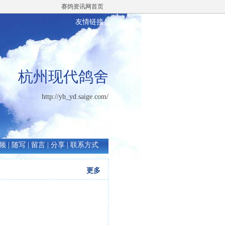
赛鸽资讯网首页
友情链接
杭州现代鸽舍
http://yh_yd.saige.com/
频
|
随写
|
留言
|
分享
|
联系方式
更多