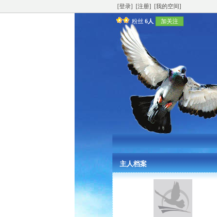
[登录]
[注册]
[我的空间]
粉丝
6人
加关注
主人档案