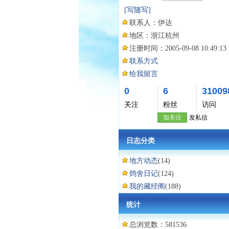
[写随写]
联系人：
伊达
地区：
浙江杭州
注册时间：
2005-09-08 10:49:13
联系方式
给我留言
0
6
31009
关注
粉丝
访问
加关注
发私信
日志分类
地方动态
(14)
鸽舍日记
(124)
我的藏经阁
(188)
统计
总浏览数：581536