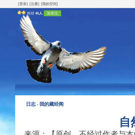
[登录]
[注册]
[我的空间]
粉丝
46人
加关注
日志 -
我的藏经阁
自
来源：【原创，不经过作者与