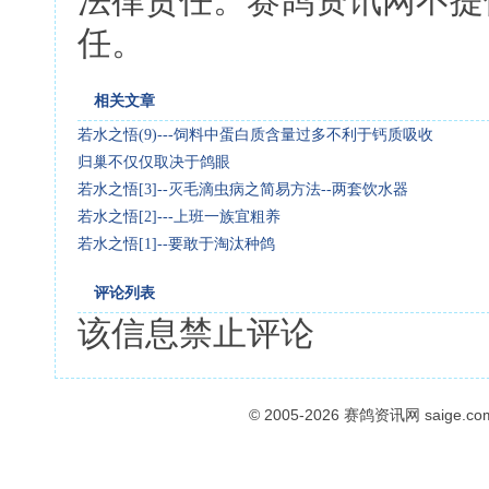
法律责任。赛鸽资讯网不提
任。
相关文章
若水之悟(9)---饲料中蛋白质含量过多不利于钙质吸收
归巢不仅仅取决于鸽眼
若水之悟[3]--灭毛滴虫病之简易方法--两套饮水器
若水之悟[2]---上班一族宜粗养
若水之悟[1]--要敢于淘汰种鸽
评论列表
该信息禁止评论
© 2005-2026
赛鸽资讯网
saige