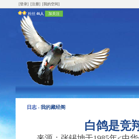
[登录]
[注册]
[我的空间]
粉丝
46人
加关注
日志 -
我的藏经阁
白鸽是竞翔
来源：张锡坤于1985年<中华信