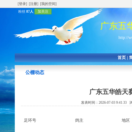
[登录]
[注册]
[我的空间]
粉丝
87人
加关注
广东五
http://
首页
|
公棚动态
广东五华皓天
发表时间：2026-07-03 9:41:3
足环号
鸽主
地区