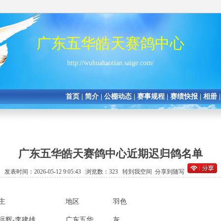
广东五华皓天赛鸽中心
http://wuhuahaotian.saige.com/
首页
|
简介
|
公棚动态
|
赛事规程
|
赛绩快报
|
相册
广东五华皓天赛鸽中心近期迟归鸽名单
发表时间：2026-05-12 9:05:43 浏览数：323
转到我空间
分享到随写
主
地区
羽色
远辉-李建雄
广东五华
灰