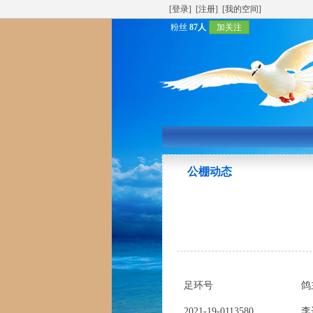
[登录]
[注册]
[我的空间]
粉丝
87人
加关注
公棚动态
足环号
鸽
2021-19-0113580
李