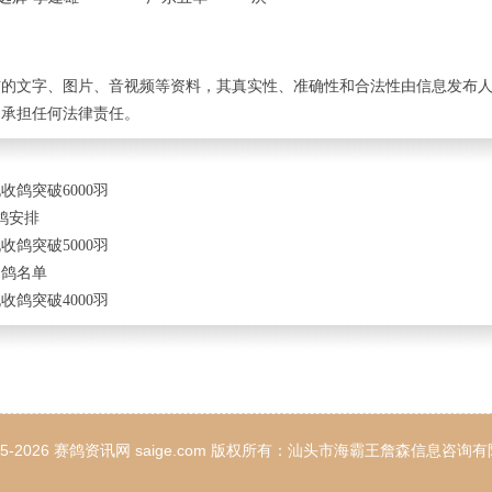
布的文字、图片、音视频等资料，其真实性、准确性和合法性由信息发布
不承担任何法律责任。
鸽突破6000羽
鸽安排
鸽突破5000羽
归鸽名单
鸽突破4000羽
05-2026
赛鸽资讯网
saige.com 版权所有：汕头市海霸王詹森信息咨询