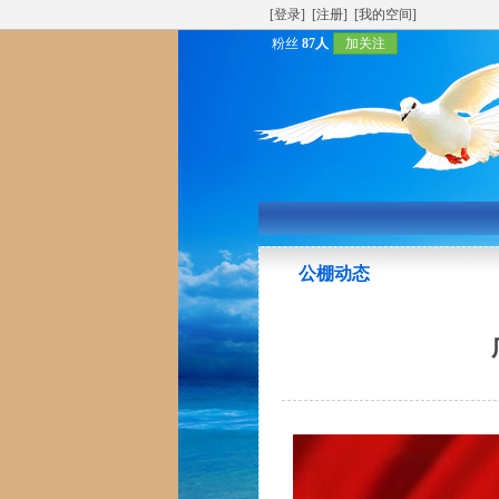
[登录]
[注册]
[我的空间]
粉丝
87人
加关注
公棚动态