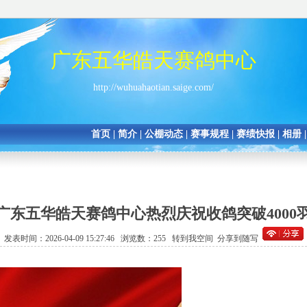
广东五华皓天赛鸽中心
http://wuhuahaotian.saige.com/
首页
|
简介
|
公棚动态
|
赛事规程
|
赛绩快报
|
相册
广东五华皓天赛鸽中心热烈庆祝收鸽突破4000
发表时间：2026-04-09 15:27:46 浏览数：255
转到我空间
分享到随写