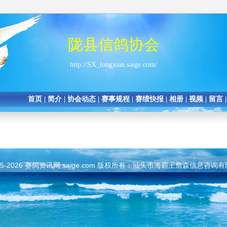
陇县信鸽协会
http://SX_longxian.saige.com/
首页
|
简介
|
协会动态
|
赛事规程
|
赛绩快报
|
相册
|
视频
|
留言
05-2026
赛鸽资讯网
saige.com 版权所有：汕头市海霸王詹森信息咨询