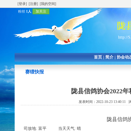
[登录]
[注册]
[我的空间]
粉丝
1人
加关注
陇
http://
首页
|
简介
|
协会动
赛绩快报
陇县信鸽协会2022
发表时间：2022-10-23 13:40:1
陇县信鸽协
司放地: 富平
当天天气: 晴