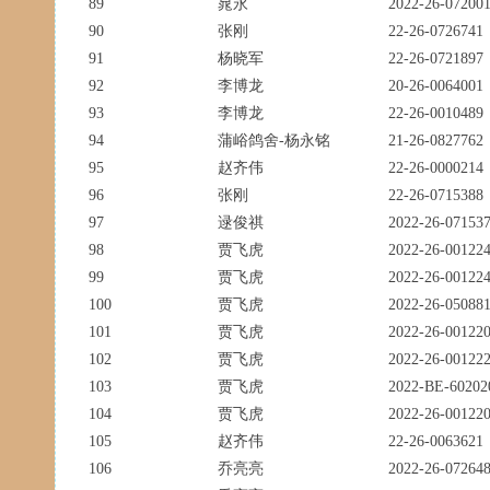
89
晁永
2022-26-07200
90
张刚
22-26-0726741
91
杨晓军
22-26-0721897
92
李博龙
20-26-0064001
93
李博龙
22-26-0010489
94
蒲峪鸽舍-杨永铭
21-26-0827762
95
赵齐伟
22-26-0000214
96
张刚
22-26-0715388
97
逯俊祺
2022-26-07153
98
贾飞虎
2022-26-00122
99
贾飞虎
2022-26-00122
100
贾飞虎
2022-26-05088
101
贾飞虎
2022-26-00122
102
贾飞虎
2022-26-00122
103
贾飞虎
2022-BE-60202
104
贾飞虎
2022-26-00122
105
赵齐伟
22-26-0063621
106
乔亮亮
2022-26-07264