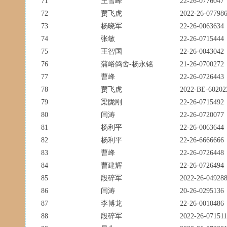
71
王雪峰
22-26-0776047
72
贾飞虎
2022-26-07798
73
杨晓军
22-26-0063634
74
张敏
22-26-0715444
75
王智国
22-26-0043042
76
蒲峪鸽舍-杨永铭
21-26-0700272
77
曹峰
22-26-0726443
78
贾飞虎
2022-BE-60202
79
梁陇刚
22-26-0715492
80
闫涛
22-26-0720077
81
杨利平
22-26-0063644
82
杨利平
22-26-6666666
83
曹峰
22-26-0726448
84
曹建辉
22-26-0726494
85
段碎军
2022-26-04928
86
闫涛
20-26-0295136
87
李博龙
22-26-0010486
88
段碎军
2022-26-071511