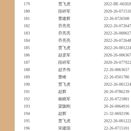
179
贾飞虎
2022-BE-60202
180
段碎军
2020-26-07151
181
曹建辉
22-26-0726508
182
乔亮亮
2022-26-07264
183
乔亮亮
2022-26-00002
184
乔亮亮
2022-26-07264
185
贾飞虎
2022-26-00122
186
赵彦军
2020-26-00636
187
段碎军
2020-26-07792
188
赵齐伟
22-26-0063657
189
曹峰
22-26-0501780
190
贾飞虎
2022-26-00122
191
赵辉
20-26-0786239
192
杨晓军
22-26-0721881
193
梁陇刚
20-26-0064916
194
赵辉
21-32-0692196
195
贾飞虎
2022-26-00122
196
宋建国
22-26-0715101