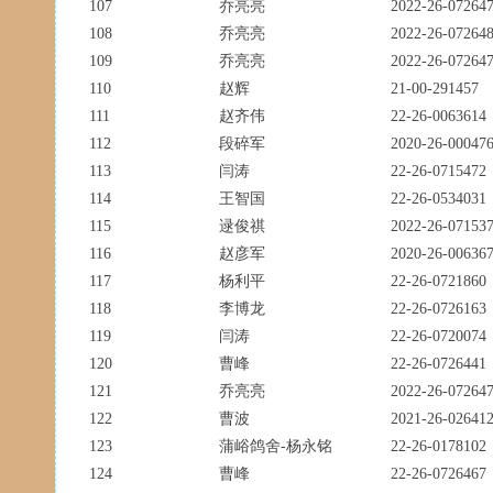
107
乔亮亮
2022-26-07264
108
乔亮亮
2022-26-07264
109
乔亮亮
2022-26-07264
110
赵辉
21-00-291457
111
赵齐伟
22-26-0063614
112
段碎军
2020-26-00047
113
闫涛
22-26-0715472
114
王智国
22-26-0534031
115
逯俊祺
2022-26-07153
116
赵彦军
2020-26-00636
117
杨利平
22-26-0721860
118
李博龙
22-26-0726163
119
闫涛
22-26-0720074
120
曹峰
22-26-0726441
121
乔亮亮
2022-26-07264
122
曹波
2021-26-02641
123
蒲峪鸽舍-杨永铭
22-26-0178102
124
曹峰
22-26-0726467