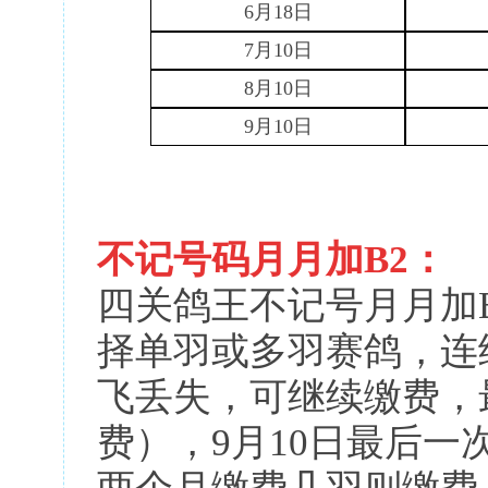
6月18日
7
月
1
0
日
8
月
1
0
日
9
月
1
0
日
不记号码月月加
B2：
四关鸽王不记号月月加
择单羽或多羽赛鸽，连
飞丢失，可继续缴费，
费），9月10日最后