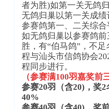
者为胜)如第一关无鸽
无鸽归巢以第一关成绩
参赛鸽第一、二关综合
如无鸽归巢以参赛鸽前
胜，有“伯马鸽”，不
程与汕头市信鸽协会20
程同步进行。
（参赛满
100羽嘉奖
参赛
20羽（含20)，奖
40%
参赛
40羽（含40)，奖前