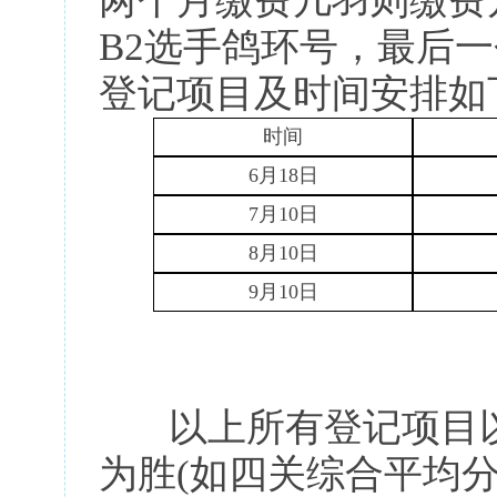
两个月缴费几羽则缴费
B2选手鸽环号，最后
登记项目及时间安排如
时间
6月18日
7
月
1
0
日
8
月
1
0
日
9
月
1
0
日
以上所有登记项目以
为胜(如四关综合平均