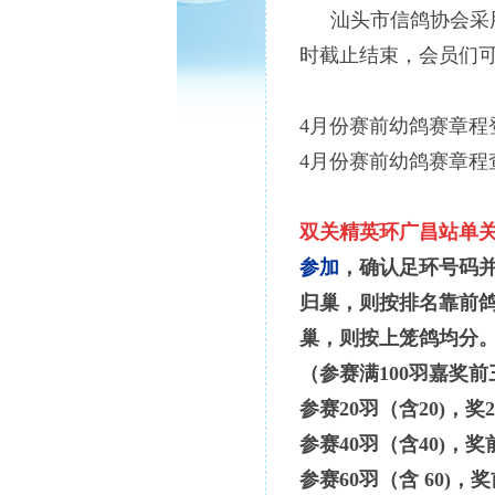
汕头市信鸽协会采
时截止结束，会员们
4月份赛前幼鸽赛章程
4月份赛前幼鸽赛章程
双关精英环广昌站单
参加
，确认足环号码并
归巢，则按排名靠前
巢，则按上笼鸽均分
（参赛满
100羽嘉奖
参赛
20羽（含20)，奖
参赛
40羽（含40)，奖
参赛
60羽（含 60)，