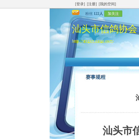
[登录]
[注册]
[我的空间]
粉丝
122人
加关注
汕头市信鸽协
http://stxgxh.saige.com/
赛事规程
汕头市