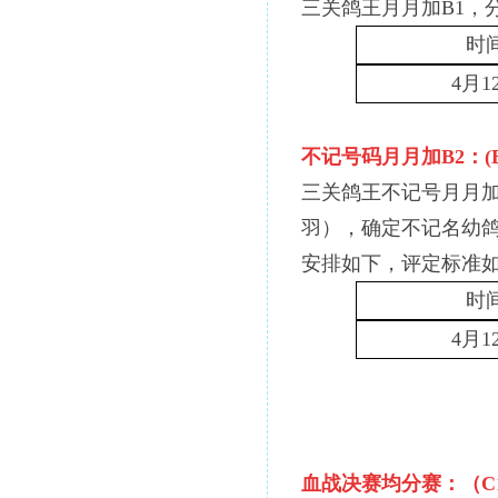
三关鸽王月月加
B1，
时
4月1
不记号码月月加
B2：(
三关鸽王不记号月月
羽），确定不记名幼鸽
安排如下，评定标准如
时
4月1
血战决赛均分赛：（
C