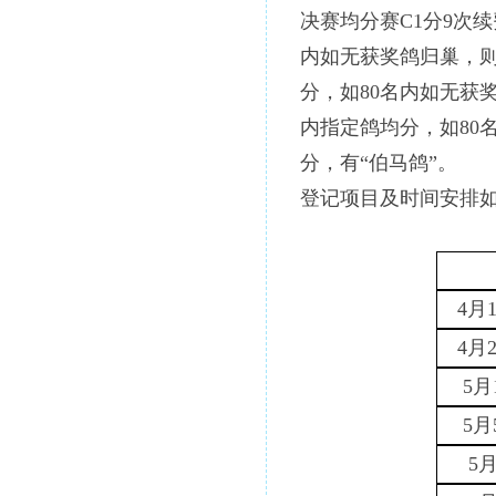
决赛均分赛
C1分9次
内如无获奖鸽归巢，则
分，如80名内如无获
内指定鸽均分，如80
分，有“伯马鸽”。
登记项目及时间安排
4月
4月
5
5
5