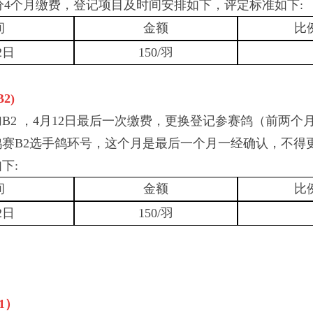
分4个月缴费，登记项目及时间安排如下，评定标准如下:
间
金额
比
2日
150/羽
B2)
加
B2 ，4月12日最后一次缴费，更换登记参赛鸽（前两个
赛B2选手鸽环号，这个月是最后一个月一经确认，不得
下:
间
金额
比
2日
150/羽
1）