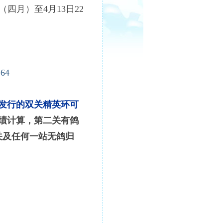
（四月）至4月13日22
=64
日发行的双关精英环可
成绩计算，第二关有鸽
关及任何一站无鸽归