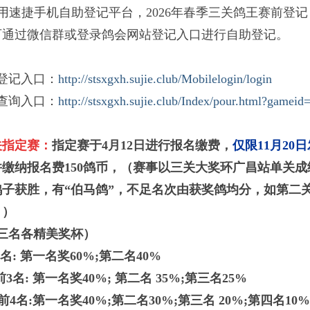
用速捷手机自助登记平台，
2026年春季三关鸽王赛前登记
可通过微信群或登录鸽会网站登记入口进行自助登记。
登记入口：
http://stsxgxh.sujie.club/Mobilelogin/login
查询入口：
http://stsxgxh.sujie.club/Index/pour.html?gameid
关指定赛：
指定赛于
4月12日进行报名缴费，
仅限11月20
缴纳报名费150鸽币，（赛事以三关大奖环广昌站单关
鸽子获胜，
有“伯马鸽”，不足名次由获奖鸽均分
，如第二
。）
前三名各精美奖杯）
2名: 第一名奖60%;第二名40%
前3名: 第一名奖40%; 第二名 35%;第三名25%
奖前4名:第一名奖40%;第二名30%;第三名 20%;第四名10%