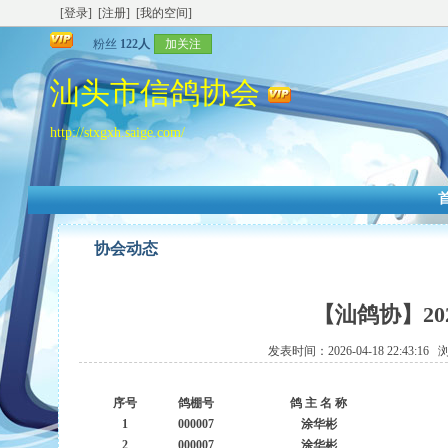
[登录]
[注册]
[我的空间]
粉丝
122人
加关注
汕头市信鸽协会
http://stxgxh.saige.com/
协会动态
【汕鸽协】2
发表时间：2026-04-18 22:43:1
序号
鸽棚号
鸽 主 名 称
1
000007
涂华彬
2
000007
涂华彬