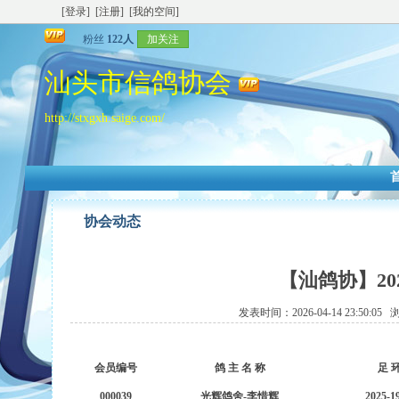
[登录]
[注册]
[我的空间]
粉丝
122人
加关注
汕头市信鸽协会
http://stxgxh.saige.com/
协会动态
【汕鸽协】2
发表时间：2026-04-14 23:50:0
会员编号
鸽 主 名 称
足 
000039
光辉鸽舍-李惜辉
2025-1