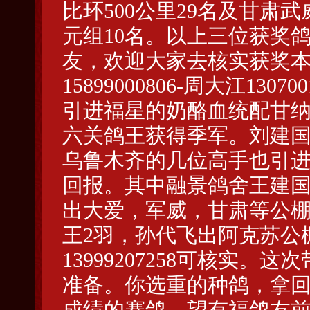
比环500公里29名及甘肃武
元组10名。以上三位获奖
友，欢迎大家去核实获奖本人。
15899000806-周大江13
引进福星的奶酪血统配甘纳
六关鸽王获得季军。刘建国核实
乌鲁木齐的几位高手也引
回报。其中融景鸽舍王建国
出大爱，军威，甘肃等公棚
王2羽，孙代飞出阿克苏公
13999207258可核实
准备。你选重的种鸽，拿回
成绩的赛鸽。望有福鸽友