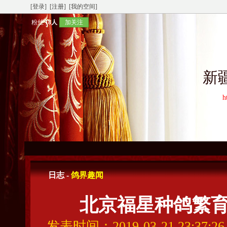
[登录]
[注册]
[我的空间]
粉丝
18人
加关注
新
h
日志 -
鸽界趣闻
北京福星种鸽繁
发表时间：2019-03-21 23:37