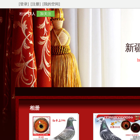
[登录]
[注册]
[我的空间]
粉丝
18人
加关注
新
h
相册