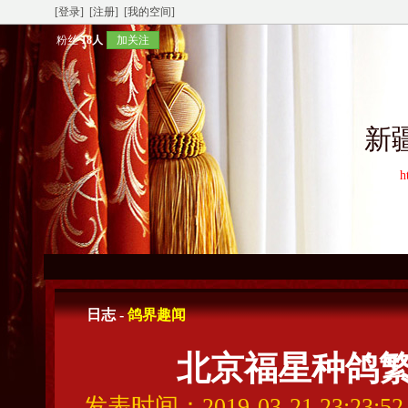
[登录]
[注册]
[我的空间]
粉丝
18人
加关注
新
h
日志 -
鸽界趣闻
北京福星种鸽
发表时间：2019-03-21 23:23