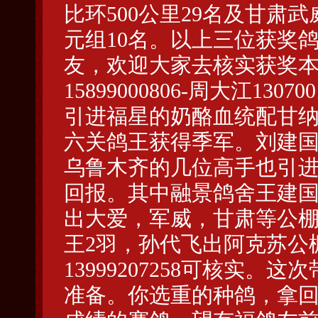
比环500公里29名及甘肃武
元组10名。以上三位获奖
友，欢迎大家去核实获奖本人。
15899000806-周大江13
引进福星的奶酪血统配甘纳
六关鸽王获得季军。刘建国核实
乌鲁木齐的几位高手也引
回报。其中融景鸽舍王建国
出大爱，军威，甘肃等公棚
王2羽，孙代飞出阿克苏公
13999207258可核实
准备。你选重的种鸽，拿回