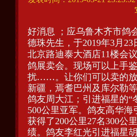
好消息 ；应乌鲁木齐市鸽
德珠先生，于2019年3月23日
北京路迪泰大酒店11楼会
鸽展卖会
。现场可以上手
扰……。让你们可以卖的放
新疆，焉耆巴州及库尔勒
鸽友周大江；引进福星的“
500公里亚军。鸽友高华海
获得了200公里27名300
绩。鸽友李红光引进福星胡